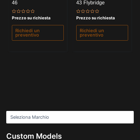
46
43 Flybridge
Valutato
Valutato
Prezzo su richiesta
Prezzo su richiesta
0
0
su
su
5
5
Richiedi un
Richiedi un
preventivo
preventivo
Custom Models