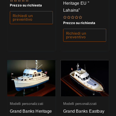
Heritage EU ”
Valutato
Prezzo su richiesta
0
Lahaina”
su
5
Richiedi un
preventivo
Valutato
Prezzo su richiesta
0
su
5
Richiedi un
preventivo
Modelli personalizzati
Modelli personalizzati
Grand Banks Heritage
Grand Banks Eastbay