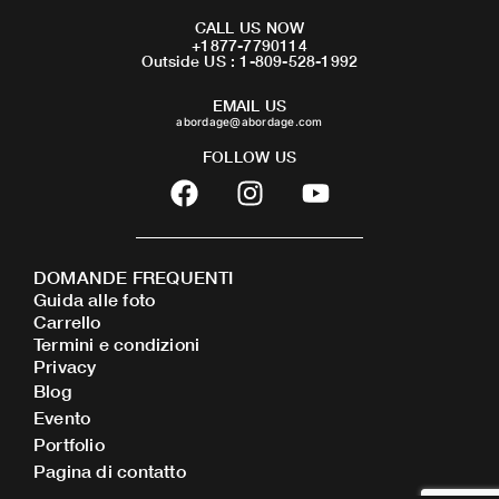
CALL US NOW
+1877-7790114
Outside US : 1-809-528-1992
EMAIL US
abordage@abordage.com
FOLLOW US
F
I
Y
a
n
o
c
s
u
e
t
t
DOMANDE FREQUENTI
b
a
u
Guida alle foto
o
g
b
Carrello
o
r
e
Termini e condizioni
Privacy
k
a
Blog
m
Evento
Portfolio
Pagina di contatto