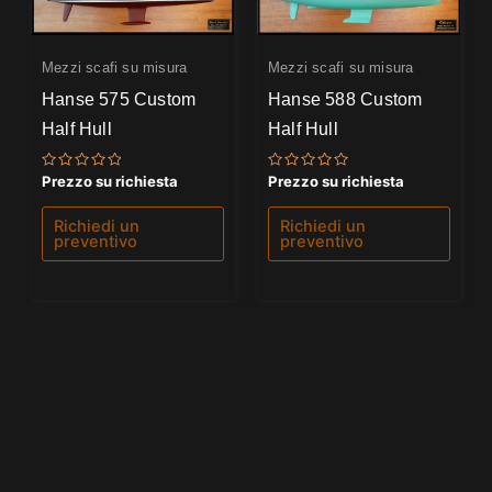
Mezzi scafi su misura
Mezzi scafi su misura
Hanse 575 Custom
Hanse 588 Custom
Half Hull
Half Hull
Valutato
Valutato
Prezzo su richiesta
Prezzo su richiesta
0
0
su
su
5
5
Richiedi un
Richiedi un
preventivo
preventivo