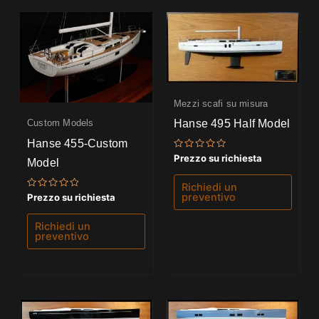
Mezzi scafi su misura
Hanse 495 Half Model
Custom Models
Hanse 455-Custom
Valutato
Prezzo su richiesta
Model
0
su
5
Richiedi un
preventivo
Valutato
Prezzo su richiesta
0
su
5
Richiedi un
preventivo