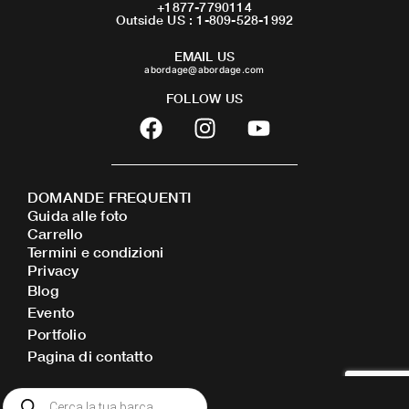
+1877-7790114
Outside US : 1-809-528-1992
EMAIL US
abordage@abordage.com
FOLLOW US
F
I
Y
a
n
o
c
s
u
e
t
t
DOMANDE FREQUENTI
b
a
u
Guida alle foto
o
g
b
Carrello
o
r
e
Termini e condizioni
Privacy
k
a
Blog
m
Evento
Portfolio
Pagina di contatto
Ricerca