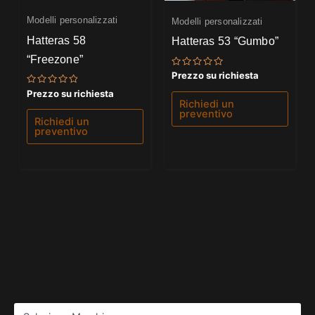
Modelli personalizzati
Modelli personalizzati
Hatteras 58
Hatteras 53 “Gumbo”
“Freezone”
Valutato
Prezzo su richiesta
0
su
Valutato
Prezzo su richiesta
5
0
Richiedi un
su
preventivo
5
Richiedi un
preventivo