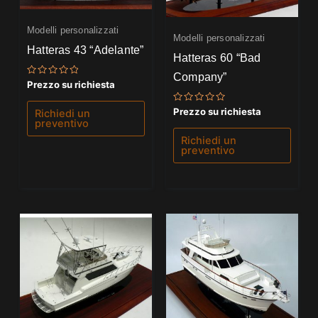
Modelli personalizzati
Modelli personalizzati
Hatteras 43 “Adelante”
Hatteras 60 “Bad
Company”
Valutato
Prezzo su richiesta
0
su
5
Valutato
Prezzo su richiesta
Richiedi un
0
preventivo
su
5
Richiedi un
preventivo