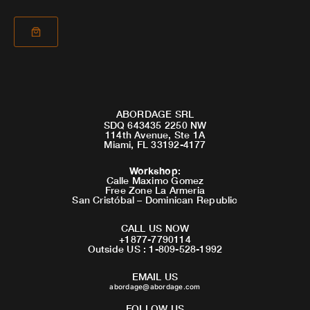
ABORDAGE SRL
SDQ 643435 2250 NW
114th Avenue, Ste 1A
Miami, FL 33192-4177
Workshop
:
Calle Maximo Gomez
Free Zone La Armeria
San Cristóbal – Dominican Republic
CALL US NOW
+1877-7790114
Outside US : 1-809-528-1992
EMAIL US
abordage@abordage.com
FOLLOW US