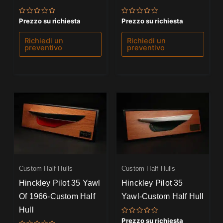
Valutato
Valutato
Prezzo su richiesta
Prezzo su richiesta
0
0
su
su
5
5
Richiedi un
Richiedi un
preventivo
preventivo
Custom Half Hulls
Custom Half Hulls
Hinckley Pilot 35 Yawl
Hinckley Pilot 35
Of 1966-Custom Half
Yawl-Custom Half Hull
Hull
Valutato
Prezzo su richiesta