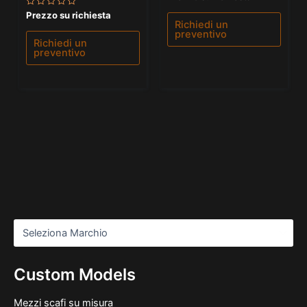
0
su
Valutato
Prezzo su richiesta
5
0
Richiedi un
su
preventivo
5
Richiedi un
preventivo
Custom Models
Mezzi scafi su misura