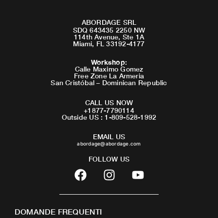
ABORDAGE SRL
SDQ 643435 2250 NW
114th Avenue, Ste 1A
Miami, FL 33192-4177
Workshop
:
Calle Maximo Gomez
Free Zone La Armeria
San Cristóbal – Dominican Republic
CALL US NOW
+1877-7790114
Outside US : 1-809-528-1992
EMAIL US
abordage@abordage.com
FOLLOW US
F
I
Y
a
n
o
c
s
u
e
t
t
DOMANDE FREQUENTI
b
a
u