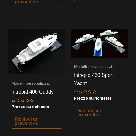
preventivo
Modelli personalizzati
Intrepid 430 Sport
Yacht
Modelli personalizzati
Intrepid 400 Cuddy
Valutato
Prezzo su richiesta
0
su
Valutato
Prezzo su richiesta
5
0
Richiedi un
su
preventivo
5
Richiedi un
preventivo