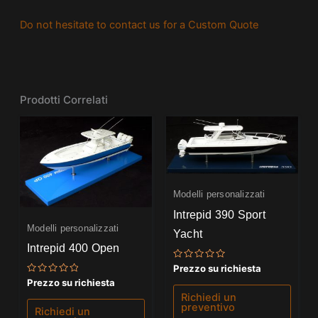
Do not hesitate to contact us for a Custom Quote
Prodotti Correlati
Modelli personalizzati
Intrepid 390 Sport
Modelli personalizzati
Yacht
Intrepid 400 Open
Valutato
Prezzo su richiesta
0
Valutato
Prezzo su richiesta
su
0
5
Richiedi un
su
preventivo
5
Richiedi un