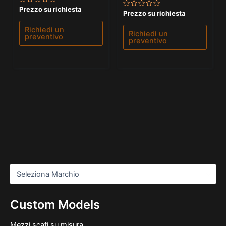
Valutato
Prezzo su richiesta
Valutato
Prezzo su richiesta
0
0
su
su
5
Richiedi un
5
Richiedi un
preventivo
preventivo
Custom Models
Mezzi scafi su misura