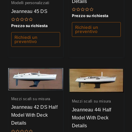
Details
Modelli personalizzati
Jeanneau 45 DS
Valutato
Prezzo su richiesta
0
su
Valutato
Prezzo su richiesta
5
Richiedi un
0
preventivo
su
5
Richiedi un
preventivo
Mezzi scafi su misura
Mezzi scafi su misura
Jeanneau 42 DS Half
Jeanneau 44i Half
Model With Deck
Model With Deck
Details
Details