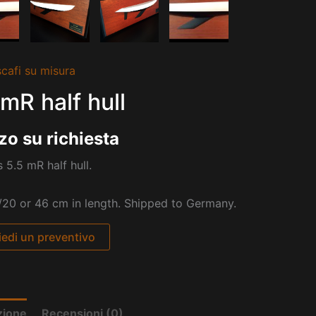
cafi su misura
 mR half hull
zo su richiesta
s 5.5 mR half hull.
/20 or 46 cm in length. Shipped to Germany.
iedi un preventivo
zione
Recensioni (0)