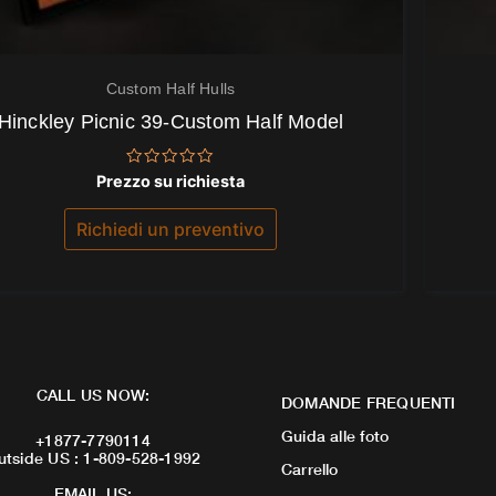
Custom Half Hulls
Hinckley Picnic 39-Custom Half Model
Valutato
Prezzo su richiesta
0
su
5
Richiedi un preventivo
CALL US NOW:
DOMANDE FREQUENTI
Guida alle foto
+1877-7790114
utside US : 1-809-528-1992
Carrello
EMAIL US: