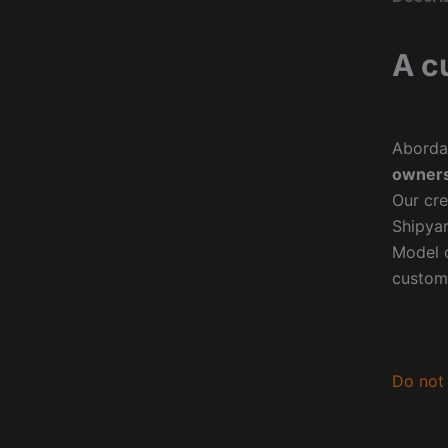
A c
Aborda
owners
Our cre
Shipyar
Model o
custom
Do not 