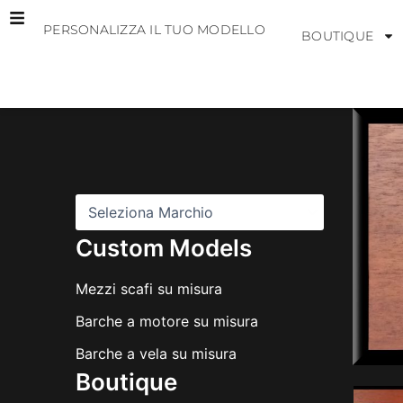
Vai
PERSONALIZZA IL TUO MODELLO
al
BOUTIQUE
contenuto
M
a
r
c
h
i
Custom Models
Mezzi scafi su misura
Barche a motore su misura
Barche a vela su misura
Boutique