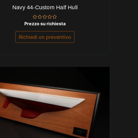
Navy 44-Custom Half Hull
Valutato
Prezzo su richiesta
0
su
5
Richiedi un preventivo