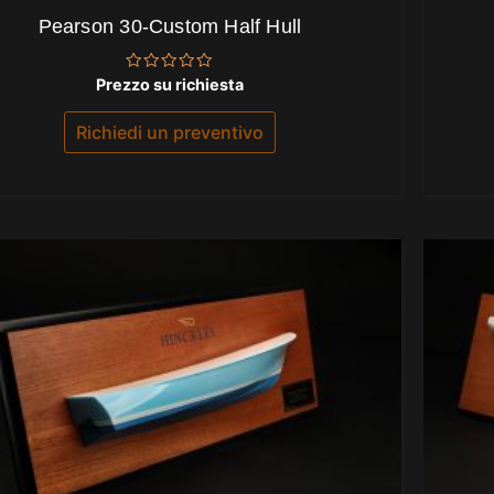
Pearson 30-Custom Half Hull
Valutato
Prezzo su richiesta
0
su
5
Richiedi un preventivo