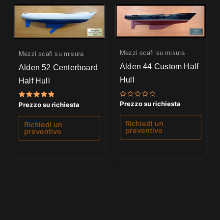
Mezzi scafi su misura
Mezzi scafi su misura
Alden 44 Custom Half
Alden 52 Centerboard
Hull
Half Hull
Valutato
Prezzo su richiesta
Valutato
Prezzo su richiesta
0
5.00
su
su 5
5
Richiedi un
Richiedi un
preventivo
preventivo