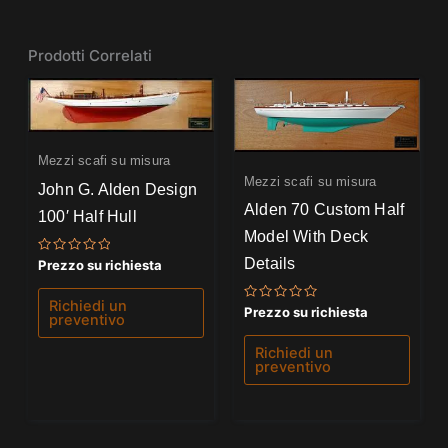
Prodotti Correlati
Mezzi scafi su misura
Mezzi scafi su misura
John G. Alden Design
Alden 70 Custom Half
100′ Half Hull
Model With Deck
Details
Valutato
Prezzo su richiesta
0
su
5
Richiedi un
Valutato
Prezzo su richiesta
preventivo
0
su
5
Richiedi un
preventivo