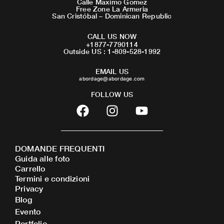
Calle Maximo Gomez
Free Zone La Armeria
San Cristóbal – Dominican Republic
CALL US NOW
+1877-7790114
Outside US : 1-809-528-1992
EMAIL US
abordage@abordage.com
FOLLOW US
F
I
Y
a
n
o
c
s
u
e
t
t
DOMANDE FREQUENTI
b
a
u
Guida alle foto
o
g
b
Carrello
o
r
e
Termini e condizioni
Privacy
k
a
Blog
m
Evento
Portfolio