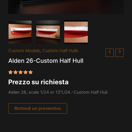
Custom Models
,
Custom Half Hulls
Alden 26-Custom Half Hull
Valutato
1
Prezzo su richiesta
5.00
su
5 su
base di
Alden 26, scale 1/24 or 13″LOA.-Custom Half Hull
recensioni
Richiedi un preventivo