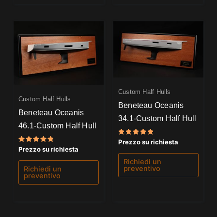
Custom Half Hulls
Custom Half Hulls
Beneteau Oceanis
Beneteau Oceanis
34.1-Custom Half Hull
46.1-Custom Half Hull
Valutato
Prezzo su richiesta
5.00
Valutato
Prezzo su richiesta
su 5
5.00
su 5
Richiedi un
preventivo
Richiedi un
preventivo