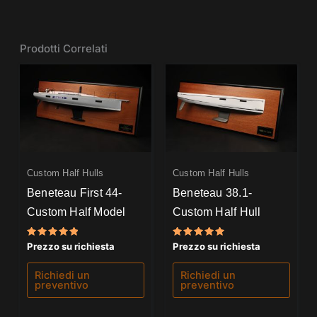
Prodotti Correlati
Custom Half Hulls
Custom Half Hulls
Beneteau First 44-
Beneteau 38.1-
Custom Half Model
Custom Half Hull
Valutato
Valutato
Prezzo su richiesta
Prezzo su richiesta
5.00
5.00
su 5
su 5
Richiedi un
Richiedi un
preventivo
preventivo