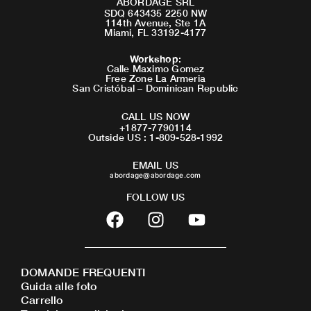
ABORDAGE SRL
SDQ 643435 2250 NW
114th Avenue, Ste 1A
Miami, FL 33192-4177
Workshop
:
Calle Maximo Gomez
Free Zone La Armeria
San Cristóbal – Dominican Republic
CALL US NOW
+1877-7790114
Outside US : 1-809-528-1992
EMAIL US
abordage@abordage.com
FOLLOW US
F
I
Y
a
n
o
c
s
u
e
t
t
DOMANDE FREQUENTI
b
a
u
Guida alle foto
o
g
b
Carrello