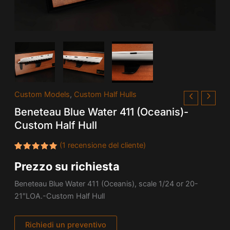
Custom Models
,
Custom Half Hulls
Beneteau Blue Water 411 (Oceanis)-
Custom Half Hull
(
1
recensione del cliente)
Valutato
1
Prezzo su richiesta
5.00
su
5 su
base di
Beneteau Blue Water 411 (Oceanis), scale 1/24 or 20-
recensioni
21″LOA.-Custom Half Hull
Richiedi un preventivo