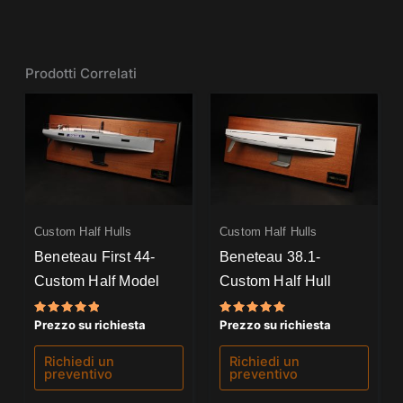
Prodotti Correlati
Custom Half Hulls
Custom Half Hulls
Beneteau First 44-
Beneteau 38.1-
Custom Half Model
Custom Half Hull
Valutato
Valutato
Prezzo su richiesta
Prezzo su richiesta
5.00
5.00
su 5
su 5
Richiedi un
Richiedi un
preventivo
preventivo