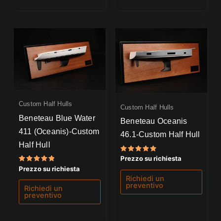
Custom Half Hulls
Custom Half Hulls
Beneteau Blue Water
Beneteau Oceanis
411 (Oceanis)-Custom
46.1-Custom Half Hull
Half Hull
Valutato
Prezzo su richiesta
5.00
Valutato
Prezzo su richiesta
su 5
5.00
Richiedi un
su 5
preventivo
Richiedi un
preventivo