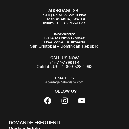
ABORDAGE SRL
SDQ 643435 2250 NW
114th Avenue, Ste 1A
Miami, FL 33192-4177
Workshop
:
Calle Maximo Gomez
Free Zone La Armeria
San Cristóbal – Dominican Republic
CALL US NOW
+1877-7790114
Outside US : 1-809-528-1992
EMAIL US
abordage@abordage.com
FOLLOW US
F
I
Y
a
n
o
c
s
u
e
t
t
DOMANDE FREQUENTI
b
a
u
Guida alle foto