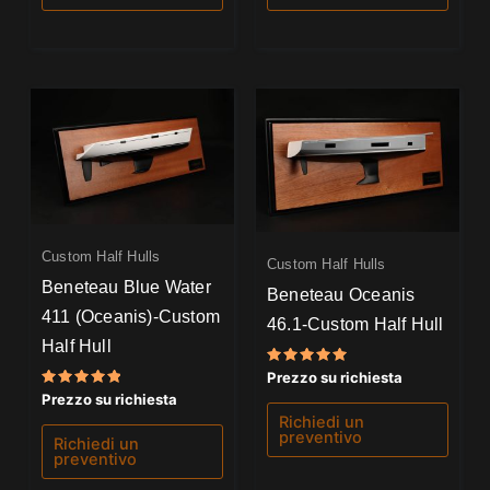
Custom Half Hulls
Custom Half Hulls
Beneteau Blue Water
Beneteau Oceanis
411 (Oceanis)-Custom
46.1-Custom Half Hull
Half Hull
Valutato
Prezzo su richiesta
5.00
Valutato
Prezzo su richiesta
su 5
5.00
Richiedi un
su 5
preventivo
Richiedi un
preventivo