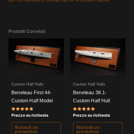
Prodotti Correlati
Custom Half Hulls
Custom Half Hulls
Beneteau First 44-
Beneteau 38.1-
Custom Half Model
Custom Half Hull
Valutato
Valutato
Prezzo su richiesta
Prezzo su richiesta
5.00
5.00
su 5
su 5
Richiedi un
Richiedi un
preventivo
preventivo