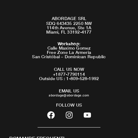
ABORDAGE SRL
SDQ 643435 2250 NW
114th Avenue, Ste 1A
Miami, FL 33192-4177
Workshop
:
Calle Maximo Gomez
Free Zone La Armeria
San Cristóbal – Dominican Republic
CALL US NOW
+1877-7790114
Outside US : 1-809-528-1992
EMAIL US
abordage@abordage.com
FOLLOW US
F
I
Y
a
n
o
c
s
u
e
t
t