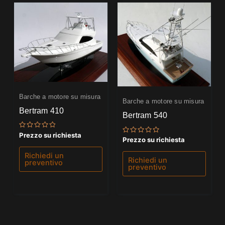
Barche a motore su misura
Barche a motore su misura
Bertram 410
Bertram 540
Valutato
Prezzo su richiesta
Valutato
Prezzo su richiesta
0
0
su
su
5
Richiedi un
5
Richiedi un
preventivo
preventivo