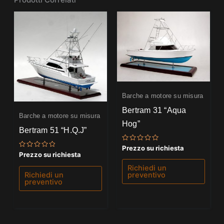
Barche a motore su misura
Bertram 31 “Aqua
Barche a motore su misura
Hog”
Bertram 51 “H.Q.J”
Valutato
Prezzo su richiesta
0
Valutato
Prezzo su richiesta
su
0
5
su
Richiedi un
5
Richiedi un
preventivo
preventivo