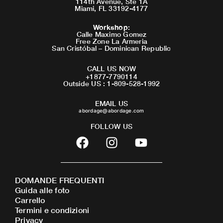
114th Avenue, Ste 1A
Miami, FL 33192-4177
Workshop
:
Calle Maximo Gomez
Free Zone La Armeria
San Cristóbal – Dominican Republic
CALL US NOW
+1877-7790114
Outside US : 1-809-528-1992
EMAIL US
abordage@abordage.com
FOLLOW US
F
I
Y
a
n
o
c
s
u
e
t
t
DOMANDE FREQUENTI
b
a
u
Guida alle foto
o
g
b
Carrello
o
r
e
Termini e condizioni
Privacy
k
a