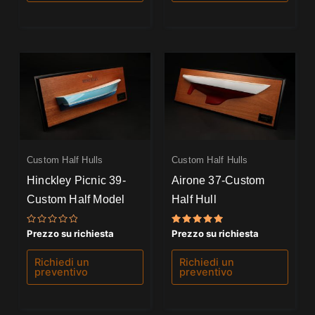
Custom Half Hulls
Custom Half Hulls
Hinckley Picnic 39-
Airone 37-Custom
Custom Half Model
Half Hull
Valutato
Valutato
Prezzo su richiesta
Prezzo su richiesta
0
5.00
su
su 5
5
Richiedi un
Richiedi un
preventivo
preventivo