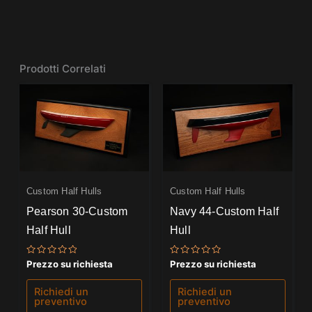
Prodotti Correlati
Custom Half Hulls
Custom Half Hulls
Pearson 30-Custom
Navy 44-Custom Half
Half Hull
Hull
Valutato
Valutato
Prezzo su richiesta
Prezzo su richiesta
0
0
su
su
5
5
Richiedi un
Richiedi un
preventivo
preventivo