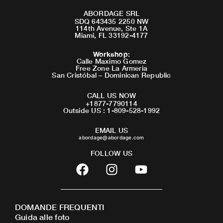
ABORDAGE SRL
SDQ 643435 2250 NW
114th Avenue, Ste 1A
Miami, FL 33192-4177
Workshop
:
Calle Maximo Gomez
Free Zone La Armeria
San Cristóbal – Dominican Republic
CALL US NOW
+1877-7790114
Outside US : 1-809-528-1992
EMAIL US
abordage@abordage.com
FOLLOW US
F
I
Y
a
n
o
c
s
u
e
t
t
DOMANDE FREQUENTI
b
a
u
Guida alle foto