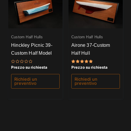
Custom Half Hulls
Custom Half Hulls
Hinckley Picnic 39-
Airone 37-Custom
Custom Half Model
Half Hull
Valutato
Valutato
Prezzo su richiesta
Prezzo su richiesta
0
5.00
su
su 5
5
Richiedi un
Richiedi un
preventivo
preventivo