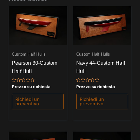
Custom Half Hulls
Custom Half Hulls
Pearson 30-Custom
Navy 44-Custom Half
Half Hull
Hull
Valutato
Valutato
Prezzo su richiesta
Prezzo su richiesta
0
0
su
su
5
5
Richiedi un
Richiedi un
preventivo
preventivo