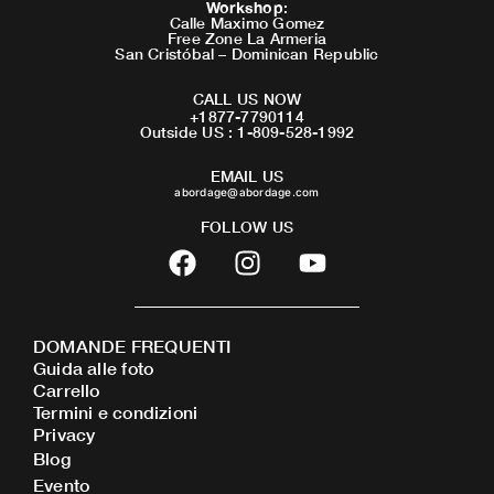
Workshop
:
Calle Maximo Gomez
Free Zone La Armeria
San Cristóbal – Dominican Republic
CALL US NOW
+1877-7790114
Outside US : 1-809-528-1992
EMAIL US
abordage@abordage.com
FOLLOW US
F
I
Y
a
n
o
c
s
u
e
t
t
DOMANDE FREQUENTI
b
a
u
Guida alle foto
o
g
b
Carrello
o
r
e
Termini e condizioni
Privacy
k
a
Blog
m
Evento