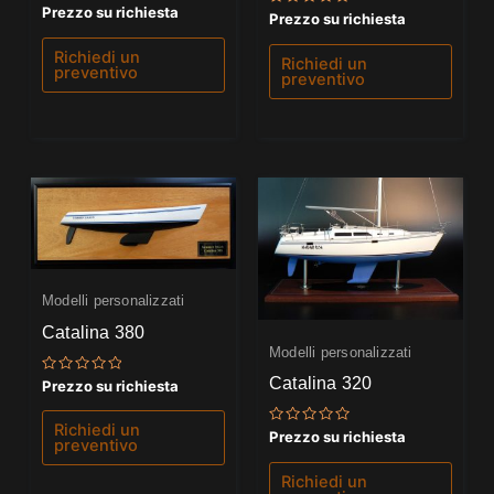
Valutato
Prezzo su richiesta
Valutato
Prezzo su richiesta
0
0
su
su
5
Richiedi un
5
Richiedi un
preventivo
preventivo
Modelli personalizzati
Catalina 380
Modelli personalizzati
Catalina 320
Valutato
Prezzo su richiesta
0
su
5
Richiedi un
Valutato
Prezzo su richiesta
preventivo
0
su
5
Richiedi un