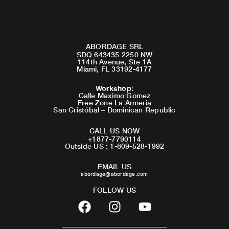
ABORDAGE SRL
SDQ 643435 2250 NW
114th Avenue, Ste 1A
Miami, FL 33192-4177
Workshop
:
Calle Maximo Gomez
Free Zone La Armeria
San Cristóbal – Dominican Republic
CALL US NOW
+1877-7790114
Outside US : 1-809-528-1992
EMAIL US
abordage@abordage.com
FOLLOW US
F
I
Y
a
n
o
c
s
u