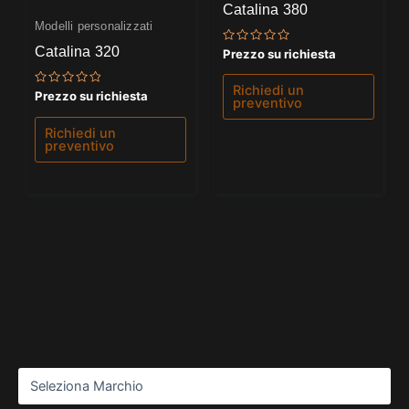
Catalina 380
Modelli personalizzati
Catalina 320
Valutato
Prezzo su richiesta
0
su
5
Richiedi un
Valutato
Prezzo su richiesta
preventivo
0
su
5
Richiedi un
preventivo