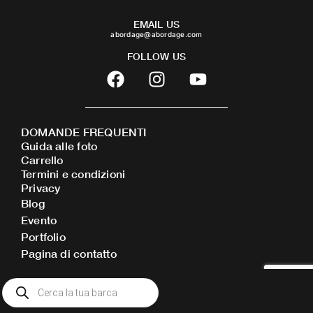
EMAIL US
abordage@abordage.com
FOLLOW US
F
I
Y
a
n
o
c
s
u
e
t
t
DOMANDE FREQUENTI
b
a
u
Guida alle foto
o
g
b
Carrello
o
r
e
Termini e condizioni
Privacy
k
a
Blog
m
Evento
Portfolio
Pagina di contatto
Ricerca
prodotti