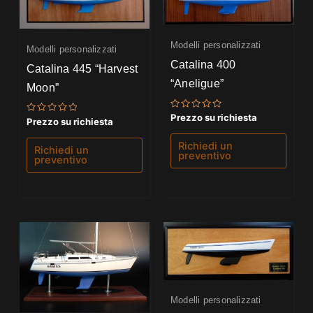
Modelli personalizzati
Modelli personalizzati
Catalina 400
Catalina 445 “Harvest
“Aneligue”
Moon”
Valutato
Prezzo su richiesta
Valutato
Prezzo su richiesta
0
0
su
su
5
Richiedi un
5
Richiedi un
preventivo
preventivo
Modelli personalizzati