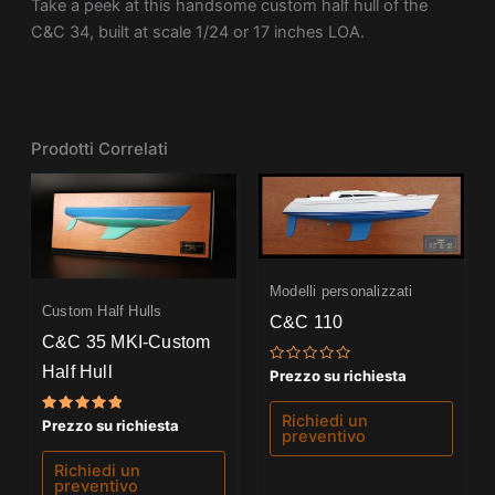
Take a peek at this handsome custom half hull of the
C&C 34, built at scale 1/24 or 17 inches LOA.
Prodotti Correlati
Modelli personalizzati
Custom Half Hulls
C&C 110
C&C 35 MKI-Custom
Half Hull
Valutato
Prezzo su richiesta
0
su
5
Richiedi un
Valutato
Prezzo su richiesta
preventivo
5.00
su 5
Richiedi un
preventivo