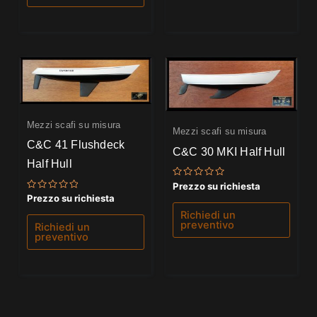
Mezzi scafi su misura
Mezzi scafi su misura
C&C 41 Flushdeck
C&C 30 MKI Half Hull
Half Hull
Valutato
Prezzo su richiesta
0
Valutato
Prezzo su richiesta
su
0
5
Richiedi un
su
5
preventivo
Richiedi un
preventivo