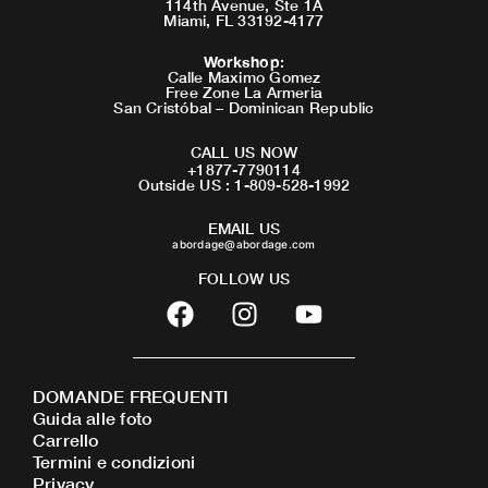
114th Avenue, Ste 1A
Miami, FL 33192-4177
Workshop
:
Calle Maximo Gomez
Free Zone La Armeria
San Cristóbal – Dominican Republic
CALL US NOW
+1877-7790114
Outside US : 1-809-528-1992
EMAIL US
abordage@abordage.com
FOLLOW US
F
I
Y
a
n
o
c
s
u
e
t
t
DOMANDE FREQUENTI
b
a
u
Guida alle foto
o
g
b
Carrello
o
r
e
Termini e condizioni
Privacy