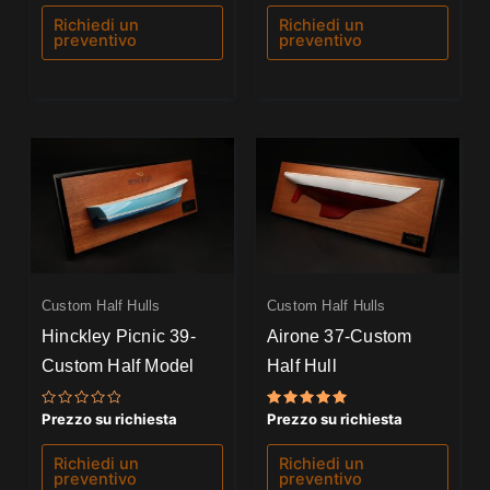
su
su
5
5
Richiedi un
Richiedi un
preventivo
preventivo
Custom Half Hulls
Custom Half Hulls
Hinckley Picnic 39-
Airone 37-Custom
Custom Half Model
Half Hull
Valutato
Valutato
Prezzo su richiesta
Prezzo su richiesta
0
5.00
su
su 5
5
Richiedi un
Richiedi un
preventivo
preventivo