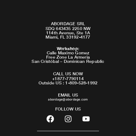
ABORDAGE SRL
SDQ 643435 2250 NW
114th Avenue, Ste 1A
Miami, FL 33192-4177
Workshop
:
Calle Maximo Gomez
Free Zone La Armeria
San Cristóbal – Dominican Republic
CALL US NOW
+1877-7790114
Outside US : 1-809-528-1992
EMAIL US
abordage@abordage.com
FOLLOW US
F
I
Y
a
n
o
c
s
u