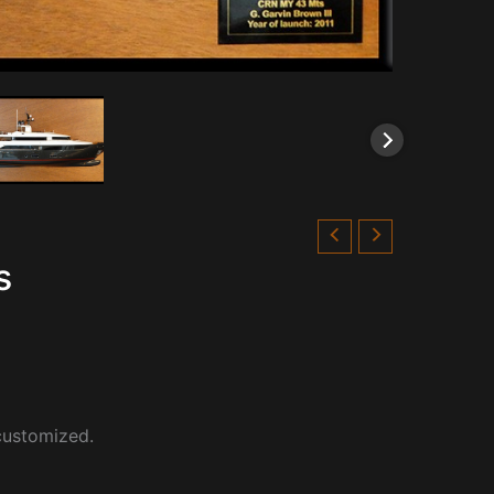
s
 customized.