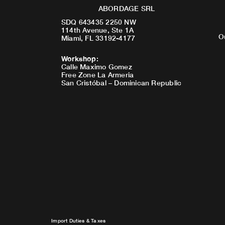
ABORDAGE SRL
SDQ 643435 2250 NW
114th Avenue, Ste 1A
O
Miami, FL 33192-4177
Workshop
:
Calle Maximo Gomez
Free Zone La Armeria
San Cristóbal – Dominican Republic
Import Duties & Taxes