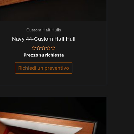
Custom Half Hulls
Navy 44-Custom Half Hull
Valutato
Prezzo su richiesta
0
su
5
Richiedi un preventivo