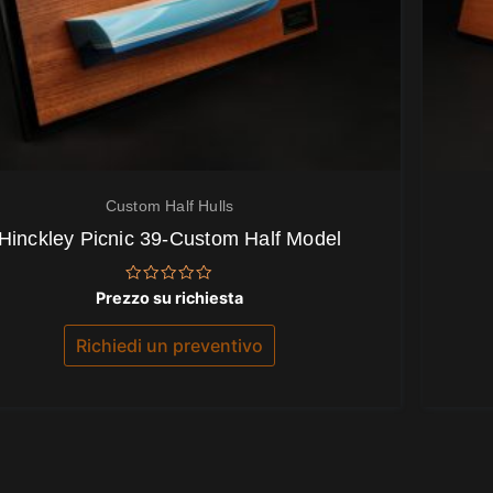
Custom Half Hulls
Hinckley Picnic 39-Custom Half Model
Valutato
Prezzo su richiesta
0
su
5
Richiedi un preventivo