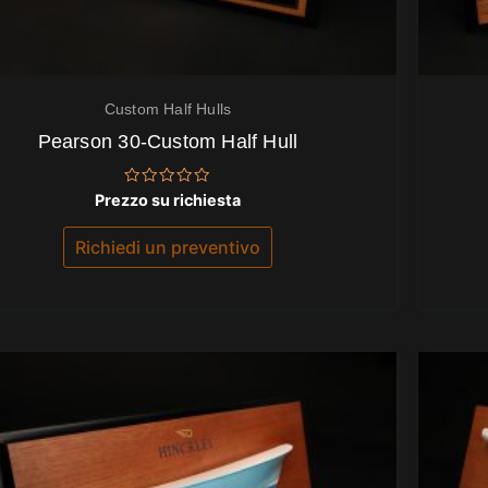
Custom Half Hulls
Pearson 30-Custom Half Hull
Valutato
Prezzo su richiesta
0
su
5
Richiedi un preventivo