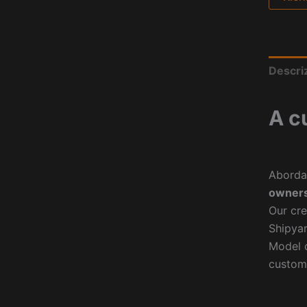
Descri
A c
Aborda
owners
Our cre
Shipyar
Model o
custom