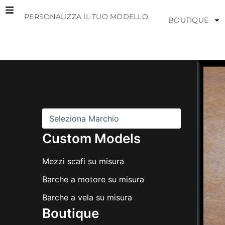
Vai
PERSONALIZZA IL TUO MODELLO
al
BOUTIQUE
contenuto
M
a
r
c
h
i
Custom Models
Mezzi scafi su misura
Barche a motore su misura
Barche a vela su misura
Boutique