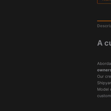
Descri
A c
Aborda
owners
Our cre
Shipyar
Model o
custom