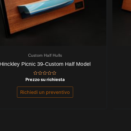
Custom Half Hulls
Hinckley Picnic 39-Custom Half Model
Valutato
Prezzo su richiesta
0
su
5
Richiedi un preventivo