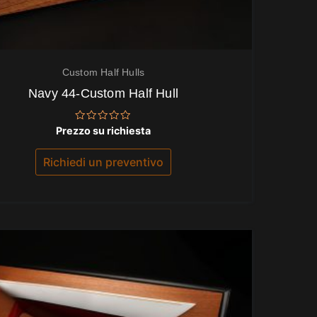
Custom Half Hulls
Navy 44-Custom Half Hull
Valutato
Prezzo su richiesta
0
su
5
Richiedi un preventivo