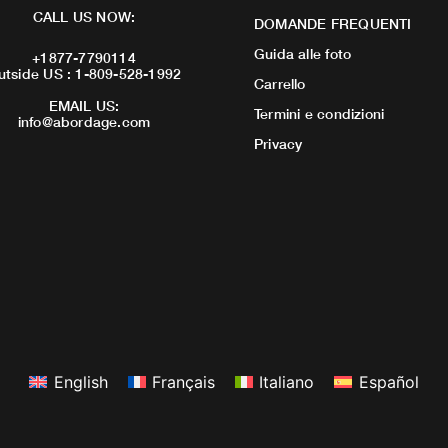
CALL US NOW:
DOMANDE FREQUENTI
Guida alle foto
+1877-7790114
utside US : 1-809-528-1992
Carrello
EMAIL US:
Termini e condizioni
info@abordage.com
Privacy
English
Français
Italiano
Español