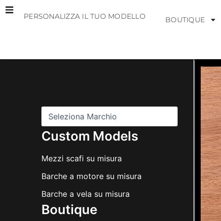
Vai
PERSONALIZZA IL TUO MODELLO
al
BOUTIQUE
contenuto
M
a
r
c
h
i
Custom Models
Mezzi scafi su misura
Barche a motore su misura
Barche a vela su misura
Boutique