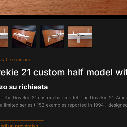
cafi su misura
ekie 21 custom half model wit
zo su richiesta
r the Dovekie 21 custom half model. The Dovekie 21, Ameri
s a limited series ( 152 examples reported in 1994 ) designe
iedi un preventivo