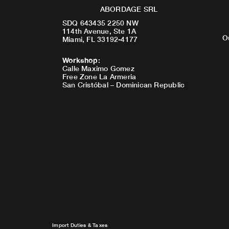
ABORDAGE SRL
SDQ 643435 2250 NW
114th Avenue, Ste 1A
O
Miami, FL 33192-4177
Workshop
:
Calle Maximo Gomez
Free Zone La Armeria
San Cristóbal – Dominican Republic
Import Duties & Taxes