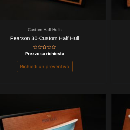
Custom Half Hulls
Pearson 30-Custom Half Hull
Valutato
Prezzo su richiesta
0
su
5
Richiedi un preventivo