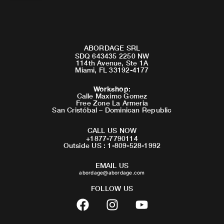
ABORDAGE SRL
SDQ 643435 2250 NW
114th Avenue, Ste 1A
Miami, FL 33192-4177
Workshop
:
Calle Maximo Gomez
Free Zone La Armeria
San Cristóbal – Dominican Republic
CALL US NOW
+1877-7790114
Outside US : 1-809-528-1992
EMAIL US
abordage@abordage.com
FOLLOW US
F
I
Y
a
n
o
c
s
u