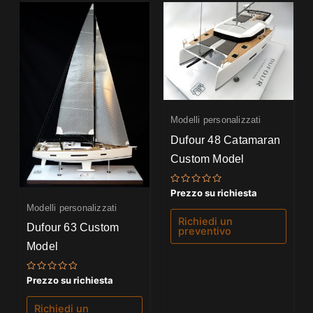
Modelli personalizzati
Dufour 48 Catamaran
Custom Model
Valutato
Prezzo su richiesta
0
Modelli personalizzati
su
5
Richiedi un
Dufour 63 Custom
preventivo
Model
Valutato
Prezzo su richiesta
0
su
5
Richiedi un