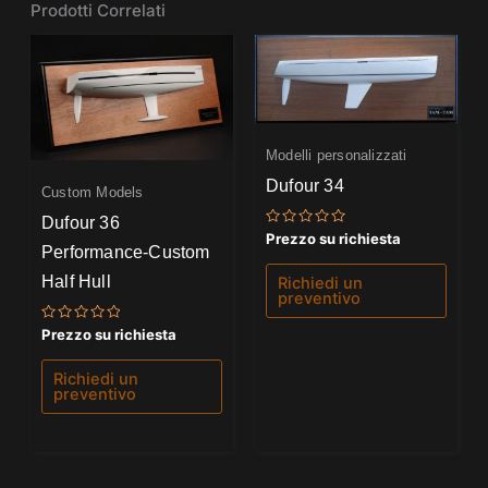
Prodotti Correlati
Modelli personalizzati
Dufour 34
Custom Models
Dufour 36
Valutato
Prezzo su richiesta
0
Performance-Custom
su
5
Half Hull
Richiedi un
preventivo
Valutato
Prezzo su richiesta
0
su
5
Richiedi un
preventivo