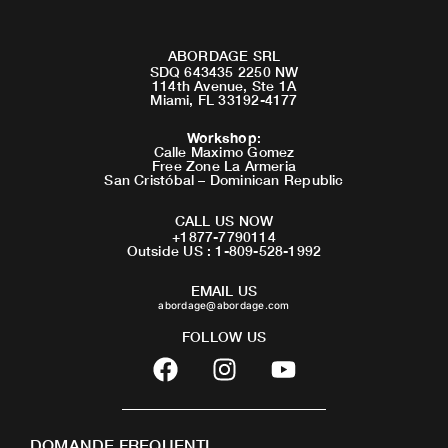
ABORDAGE SRL
SDQ 643435 2250 NW
114th Avenue, Ste 1A
Miami, FL 33192-4177
Workshop
:
Calle Maximo Gomez
Free Zone La Armeria
San Cristóbal – Dominican Republic
CALL US NOW
+1877-7790114
Outside US : 1-809-528-1992
EMAIL US
abordage@abordage.com
FOLLOW US
F
I
Y
a
n
o
c
s
u
e
t
t
DOMANDE FREQUENTI