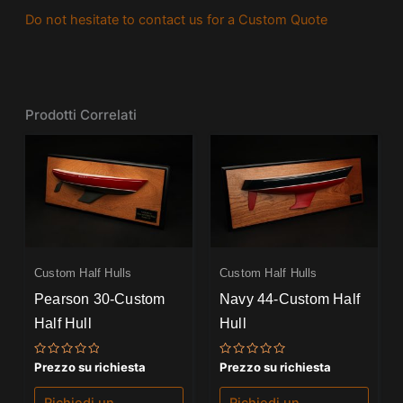
Do not hesitate to contact us for a Custom Quote
Prodotti Correlati
Custom Half Hulls
Custom Half Hulls
Pearson 30-Custom
Navy 44-Custom Half
Half Hull
Hull
Valutato
Valutato
Prezzo su richiesta
Prezzo su richiesta
0
0
su
su
5
5