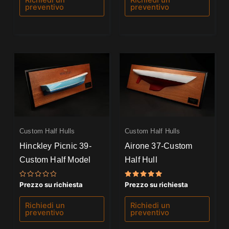
Richiedi un
Richiedi un
preventivo
preventivo
Custom Half Hulls
Custom Half Hulls
Hinckley Picnic 39-
Airone 37-Custom
Custom Half Model
Half Hull
Valutato
Valutato
Prezzo su richiesta
Prezzo su richiesta
0
5.00
su
su 5
5
Richiedi un
Richiedi un
preventivo
preventivo