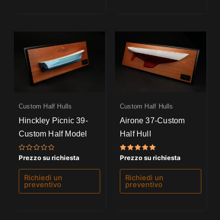
Custom Half Hulls
Custom Half Hulls
Hinckley Picnic 39-
Airone 37-Custom
Custom Half Model
Half Hull
Valutato
Valutato
Prezzo su richiesta
Prezzo su richiesta
0
5.00
su
su 5
5
Richiedi un
Richiedi un
preventivo
preventivo