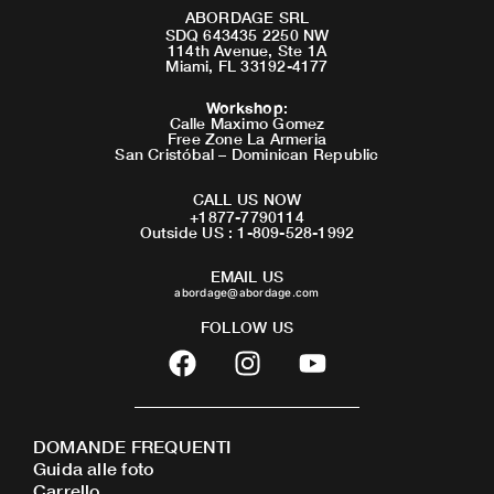
ABORDAGE SRL
SDQ 643435 2250 NW
114th Avenue, Ste 1A
Miami, FL 33192-4177
Workshop
:
Calle Maximo Gomez
Free Zone La Armeria
San Cristóbal – Dominican Republic
CALL US NOW
+1877-7790114
Outside US : 1-809-528-1992
EMAIL US
abordage@abordage.com
FOLLOW US
F
I
Y
a
n
o
c
s
u
e
t
t
DOMANDE FREQUENTI
b
a
u
Guida alle foto
o
g
b
Carrello