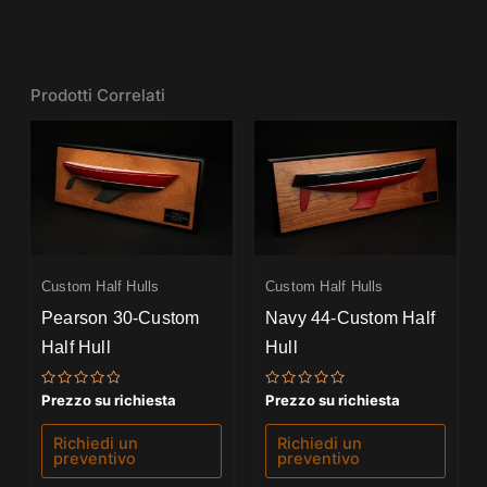
Prodotti Correlati
Custom Half Hulls
Custom Half Hulls
Pearson 30-Custom
Navy 44-Custom Half
Half Hull
Hull
Valutato
Valutato
Prezzo su richiesta
Prezzo su richiesta
0
0
su
su
5
5
Richiedi un
Richiedi un
preventivo
preventivo