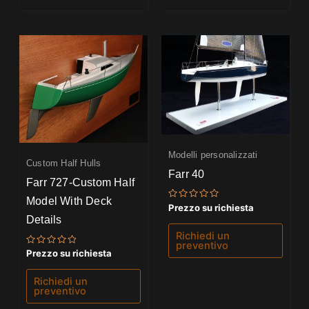
Modelli personalizzati
Custom Half Hulls
Farr 40
Farr 727-Custom Half
Model With Deck
Valutato
Prezzo su richiesta
0
Details
su
5
Richiedi un
preventivo
Valutato
Prezzo su richiesta
0
su
5
Richiedi un
preventivo