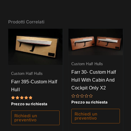
Prodotti Correlati
Custom Half Hulls
Farr 30- Custom Half
Custom Half Hulls
Hull With Cabin And
Farr 395-Custom Half
Cockpit Only X2
Hull
Valutato
Prezzo su richiesta
Valutato
Prezzo su richiesta
0
5.00
su
su 5
5
Richiedi un
Richiedi un
preventivo
preventivo