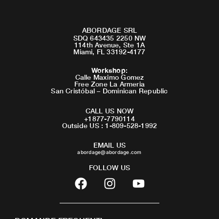
ABORDAGE SRL
SDQ 643435 2250 NW
114th Avenue, Ste 1A
Miami, FL 33192-4177
Workshop
:
Calle Maximo Gomez
Free Zone La Armeria
San Cristóbal – Dominican Republic
CALL US NOW
+1877-7790114
Outside US : 1-809-528-1992
EMAIL US
abordage@abordage.com
FOLLOW US
F
I
Y
a
n
o
c
s
u
e
t
t