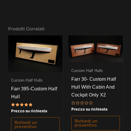
Prodotti Correlati
Custom Half Hulls
Farr 30- Custom Half
Custom Half Hulls
Hull With Cabin And
Farr 395-Custom Half
Cockpit Only X2
Hull
Valutato
Prezzo su richiesta
Valutato
Prezzo su richiesta
0
5.00
su
su 5
5
Richiedi un
Richiedi un
preventivo
preventivo