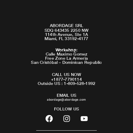
ABORDAGE SRL
SDQ 643435 2250 NW
114th Avenue, Ste 1A
Miami, FL 33192-4177
Workshop
:
Calle Maximo Gomez
Free Zone La Armeria
San Cristóbal – Dominican Republic
CALL US NOW
+1877-7790114
Outside US : 1-809-528-1992
EMAIL US
abordage@abordage.com
FOLLOW US
F
I
Y
a
n
o
c
s
u