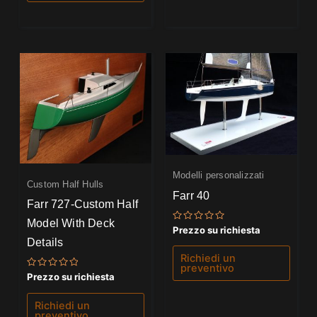
Modelli personalizzati
Custom Half Hulls
Farr 40
Farr 727-Custom Half
Model With Deck
Valutato
Prezzo su richiesta
0
Details
su
5
Richiedi un
preventivo
Valutato
Prezzo su richiesta
0
su
5
Richiedi un
preventivo