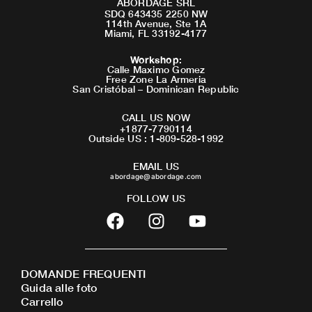
ABORDAGE SRL
SDQ 643435 2250 NW
114th Avenue, Ste 1A
Miami, FL 33192-4177
Workshop
:
Calle Maximo Gomez
Free Zone La Armeria
San Cristóbal – Dominican Republic
CALL US NOW
+1877-7790114
Outside US : 1-809-528-1992
EMAIL US
abordage@abordage.com
FOLLOW US
F
I
Y
a
n
o
c
s
u
e
t
t
DOMANDE FREQUENTI
b
a
u
Guida alle foto
o
g
b
Carrello