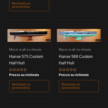
5
Richiedi un
preventivo
Mezzi scafi su misura
Mezzi scafi su misura
Hanse 575 Custom
Hanse 588 Custom
Half Hull
Half Hull
Valutato
Valutato
Prezzo su richiesta
Prezzo su richiesta
0
0
su
su
5
5
Richiedi un
Richiedi un
preventivo
preventivo