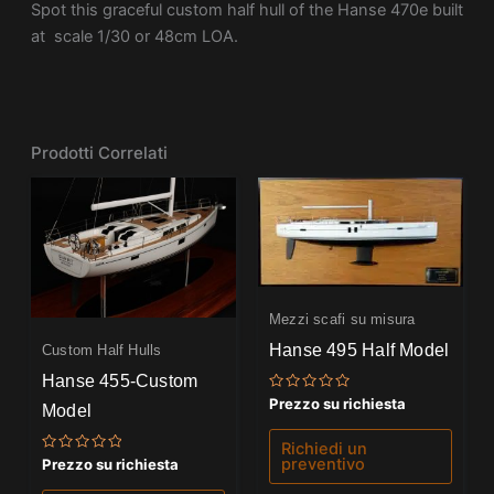
Spot this graceful custom half hull of the Hanse 470e built
at scale 1/30 or 48cm LOA.
Prodotti Correlati
Mezzi scafi su misura
Hanse 495 Half Model
Custom Half Hulls
Hanse 455-Custom
Valutato
Prezzo su richiesta
Model
0
su
5
Richiedi un
preventivo
Valutato
Prezzo su richiesta
0
su