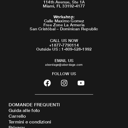
114th Avenue, Ste 1A
Miami, FL 33192-4177
Workshop
:
Calle Maximo Gomez
Free Zone La Armeria
San Cristóbal – Dominican Republic
CALL US NOW
+1877-7790114
Outside US : 1-809-528-1992
EMAIL US
abordage@abordage.com
FOLLOW US
F
I
Y
a
n
o
c
s
u
e
t
t
DOMANDE FREQUENTI
b
a
u
Guida alle foto
o
g
b
Carrello
o
r
e
Termini e condizioni
Privacy