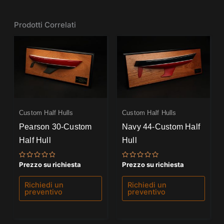
Prodotti Correlati
Custom Half Hulls
Custom Half Hulls
Pearson 30-Custom
Navy 44-Custom Half
Half Hull
Hull
Valutato
Valutato
Prezzo su richiesta
Prezzo su richiesta
0
0
su
su
5
5
Richiedi un
Richiedi un
preventivo
preventivo