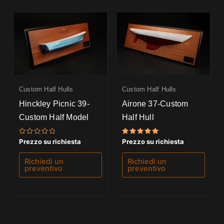
Custom Half Hulls
Custom Half Hulls
Hinckley Picnic 39-
Airone 37-Custom
Custom Half Model
Half Hull
Valutato
Valutato
Prezzo su richiesta
Prezzo su richiesta
0
5.00
su
su 5
5
Richiedi un
Richiedi un
preventivo
preventivo