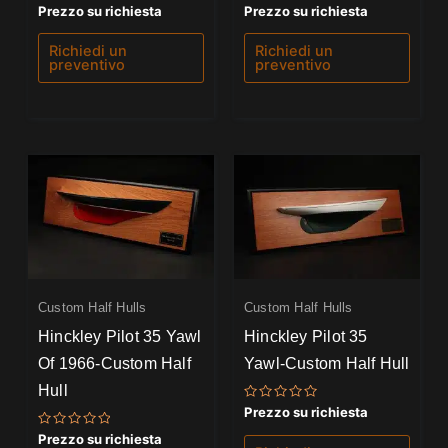
Valutato
Valutato
Prezzo su richiesta
Prezzo su richiesta
0
0
su
su
5
5
Richiedi un
Richiedi un
preventivo
preventivo
Custom Half Hulls
Custom Half Hulls
Hinckley Pilot 35 Yawl
Hinckley Pilot 35
Of 1966-Custom Half
Yawl-Custom Half Hull
Hull
Valutato
Prezzo su richiesta
0
su
Valutato
Prezzo su richiesta
5