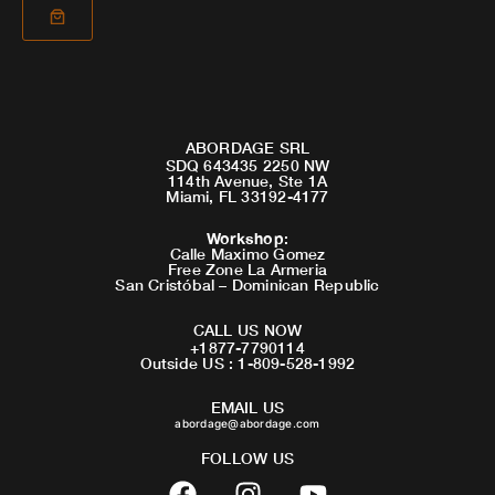
ABORDAGE SRL
SDQ 643435 2250 NW
114th Avenue, Ste 1A
Miami, FL 33192-4177
Workshop
:
Calle Maximo Gomez
Free Zone La Armeria
San Cristóbal – Dominican Republic
CALL US NOW
+1877-7790114
Outside US : 1-809-528-1992
EMAIL US
abordage@abordage.com
FOLLOW US
F
I
Y