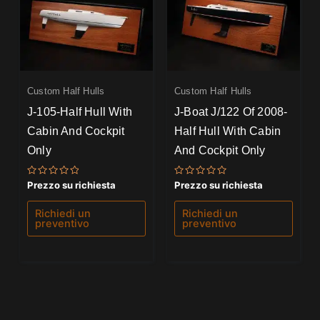
Custom Half Hulls
Custom Half Hulls
J-105-Half Hull With
J-Boat J/122 Of 2008-
Cabin And Cockpit
Half Hull With Cabin
Only
And Cockpit Only
Valutato
Valutato
Prezzo su richiesta
Prezzo su richiesta
0
0
su
su
5
5
Richiedi un
Richiedi un
preventivo
preventivo