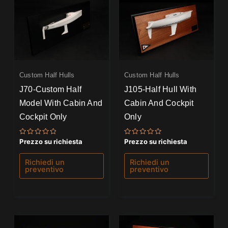
Custom Half Hulls
Custom Half Hulls
J70-Custom Half
J105-Half Hull With
Model With Cabin And
Cabin And Cockpit
Cockpit Only
Only
Valutato
Valutato
Prezzo su richiesta
Prezzo su richiesta
0
0
su
su
5
5
Richiedi un
Richiedi un
preventivo
preventivo