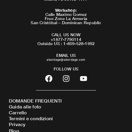
Workshop
:
Calle Maximo Gomez
Free Zone La Armeria
San Cristóbal – Dominican Republic
CALL US NOW
+1877-7790114
Outside US : 1-809-528-1992
EMAIL US
abordage@abordage.com
FOLLOW US
F
I
Y
a
n
o
c
s
u
e
t
t
DOMANDE FREQUENTI
b
a
u
Guida alle foto
o
g
b
Carrello
o
r
e
Termini e condizioni
Privacy
k
a
Blog