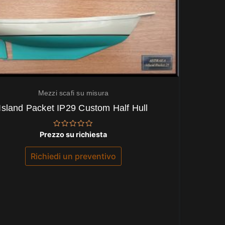
Mezzi scafi su misura
Island Packet IP29 Custom Half Hull
Valutato
Prezzo su richiesta
0
su
5
Richiedi un preventivo