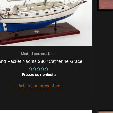
Modelli personalizzati
and Packet Yachts 380 “Catherine Grace”
Valutato
Prezzo su richiesta
0
su
5
Richiedi un preventivo