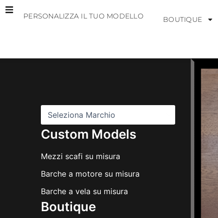
Vai
PERSONALIZZA IL TUO MODELLO
al
BOUTIQUE
contenuto
M
a
r
c
h
i
Custom Models
Mezzi scafi su misura
Barche a motore su misura
Barche a vela su misura
Boutique