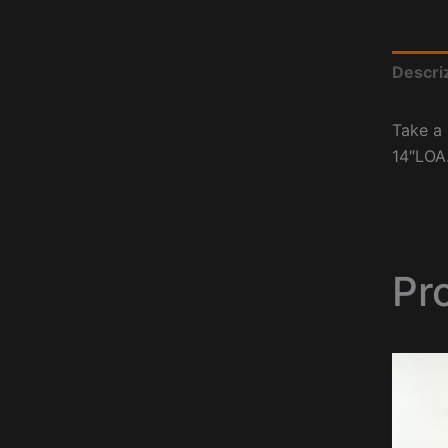
Descri
Take a 
14″LOA
Pro