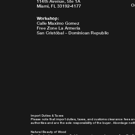
114th Avenue, Ste 1A
O
Miami, FL 33192-4177
Workshop
:
Calle Maximo Gomez
Free Zone La Armeria
San Cristóbal – Dominican Republic
Import Duties & Taxes
Please note that import duties, taxes, and customs clearance fees ar
authorities and are the sole responsibility of the buyer. Abordage nei
Natural Beauty of Wood