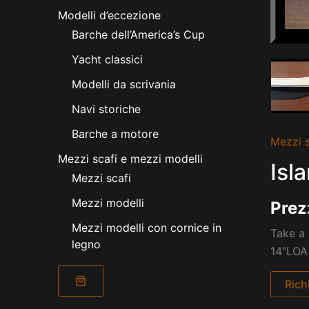
Modelli d’eccezione
Barche dell’America’s Cup
Yacht classici
Modelli da scrivania
Navi storiche
Barche a motore
Mezzi s
Mezzi scafi e mezzi modelli
Isl
Mezzi scafi
Mezzi modelli
Prez
Mezzi modelli con cornice in
Take a 
legno
14″LOA
Rich