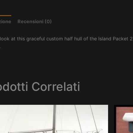
zione
Recensioni (0)
look at this graceful custom half hull of the Island Packet 2
.
dotti Correlati