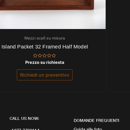
Mezzi scafi su misura
Island Packet 32 Framed Half Model
Valutato
Prezzo su richiesta
0
su
5
Richiedi un preventivo
CALL US NOW:
DOMANDE FREQUENTI
Guida alle foto