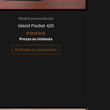
Modelli personalizzati
Island Packet 420
Valutato
Prezzo su richiesta
0
su
5
Richiedi un preventivo