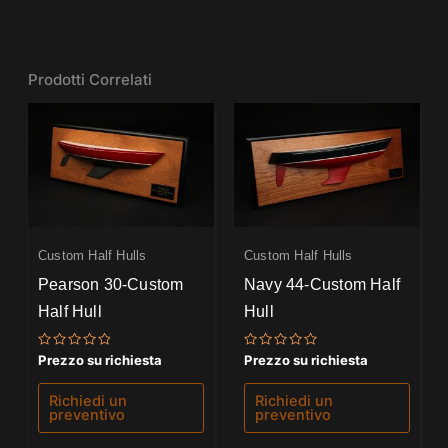
Prodotti Correlati
Custom Half Hulls
Custom Half Hulls
Pearson 30-Custom
Navy 44-Custom Half
Half Hull
Hull
Valutato
Valutato
Prezzo su richiesta
Prezzo su richiesta
0
0
su
su
5
5
Richiedi un
Richiedi un
preventivo
preventivo