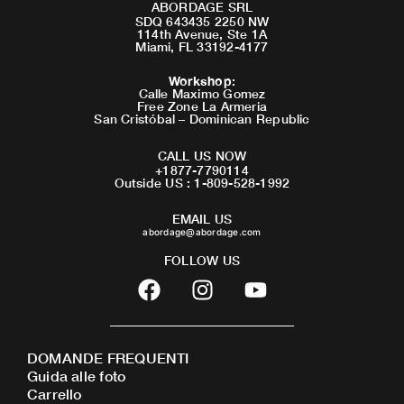
ABORDAGE SRL
SDQ 643435 2250 NW
114th Avenue, Ste 1A
Miami, FL 33192-4177
Workshop
:
Calle Maximo Gomez
Free Zone La Armeria
San Cristóbal – Dominican Republic
CALL US NOW
+1877-7790114
Outside US : 1-809-528-1992
EMAIL US
abordage@abordage.com
FOLLOW US
F
I
Y
a
n
o
c
s
u
e
t
t
DOMANDE FREQUENTI
b
a
u
Guida alle foto
o
g
b
Carrello