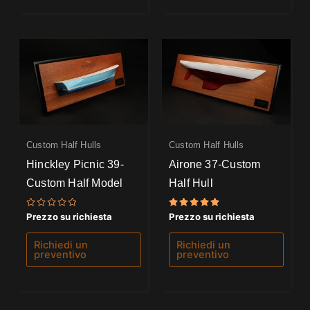
Custom Half Hulls
Custom Half Hulls
Hinckley Picnic 39-
Airone 37-Custom
Custom Half Model
Half Hull
Valutato
Valutato
Prezzo su richiesta
Prezzo su richiesta
0
5.00
su
su 5
5
Richiedi un
Richiedi un
preventivo
preventivo