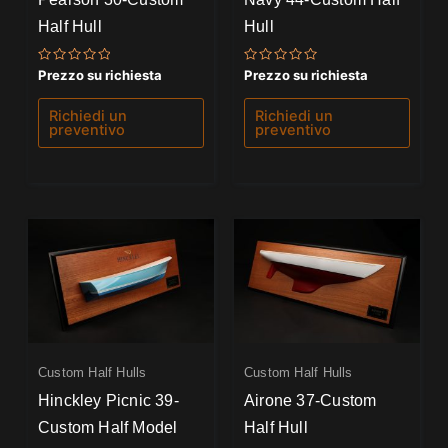
Half Hull
Hull
Valutato
Valutato
Prezzo su richiesta
Prezzo su richiesta
0
0
su
su
5
5
Richiedi un
Richiedi un
preventivo
preventivo
Custom Half Hulls
Custom Half Hulls
Hinckley Picnic 39-
Airone 37-Custom
Custom Half Model
Half Hull