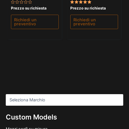
Valutato
Valutato
Prezzo su richiesta
Prezzo su richiesta
0
5.00
su
su 5
5
Richiedi un
Richiedi un
preventivo
preventivo
Custom Models