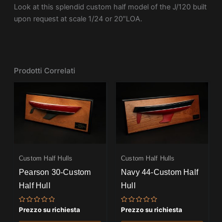
Look at this splendid custom half model of the J/120 built
upon request at scale 1/24 or 20″LOA.
Prodotti Correlati
Custom Half Hulls
Custom Half Hulls
Pearson 30-Custom
Navy 44-Custom Half
Half Hull
Hull
Valutato
Valutato
Prezzo su richiesta
Prezzo su richiesta
0
0
su
su