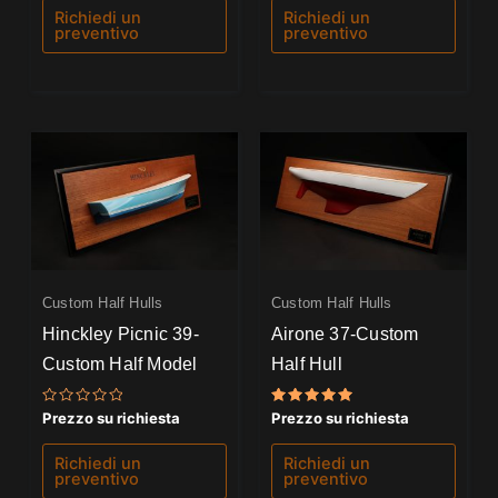
5
5
Richiedi un
Richiedi un
preventivo
preventivo
Custom Half Hulls
Custom Half Hulls
Hinckley Picnic 39-
Airone 37-Custom
Custom Half Model
Half Hull
Valutato
Valutato
Prezzo su richiesta
Prezzo su richiesta
0
5.00
su
su 5
5
Richiedi un
Richiedi un
preventivo
preventivo