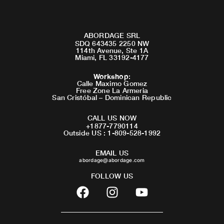
ABORDAGE SRL
SDQ 643435 2250 NW
114th Avenue, Ste 1A
Miami, FL 33192-4177
Workshop
:
Calle Maximo Gomez
Free Zone La Armeria
San Cristóbal – Dominican Republic
CALL US NOW
+1877-7790114
Outside US : 1-809-528-1992
EMAIL US
abordage@abordage.com
FOLLOW US
F
I
Y
a
n
o
c
s
u
e
t
t