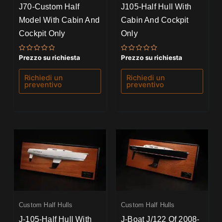
J70-Custom Half
J105-Half Hull With
Model With Cabin And
Cabin And Cockpit
Cockpit Only
Only
Valutato
Valutato
Prezzo su richiesta
Prezzo su richiesta
0
0
su
su
5
5
Richiedi un
Richiedi un
preventivo
preventivo
Custom Half Hulls
Custom Half Hulls
J-105-Half Hull With
J-Boat J/122 Of 2008-