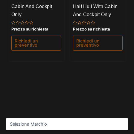
Cabin And Cockpit
Half Hull With Cabin
Only
And Cockpit Only
Valutato
Valutato
Prezzo su richiesta
Prezzo su richiesta
0
0
su
su
5
5
Richiedi un
Richiedi un
preventivo
preventivo