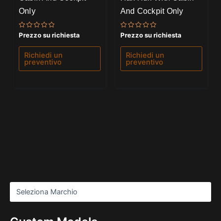
Only
And Cockpit Only
Valutato
Valutato
Prezzo su richiesta
Prezzo su richiesta
0
0
su
su
5
5
Richiedi un
Richiedi un
preventivo
preventivo