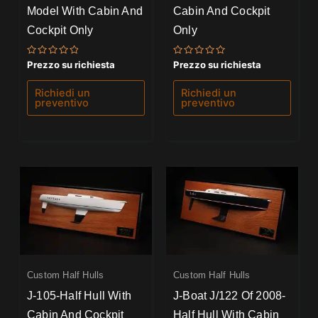
Model With Cabin And
Cabin And Cockpit
Cockpit Only
Only
Valutato
Valutato
Prezzo su richiesta
Prezzo su richiesta
0
0
su
su
5
5
Richiedi un
Richiedi un
preventivo
preventivo
Custom Half Hulls
Custom Half Hulls
J-105-Half Hull With
J-Boat J/122 Of 2008-
Cabin And Cockpit
Half Hull With Cabin