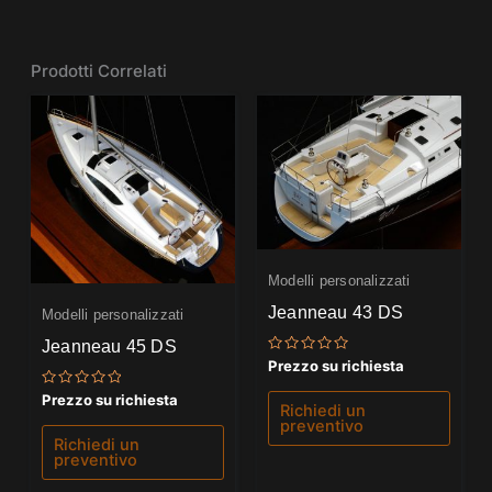
Prodotti Correlati
Modelli personalizzati
Jeanneau 43 DS
Modelli personalizzati
Jeanneau 45 DS
Valutato
Prezzo su richiesta
0
su
Valutato
Prezzo su richiesta
5
Richiedi un
0
preventivo
su
5
Richiedi un
preventivo