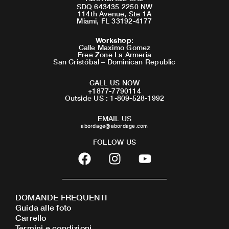
SDQ 643435 2250 NW
114th Avenue, Ste 1A
Miami, FL 33192-4177
Workshop
:
Calle Maximo Gomez
Free Zone La Armeria
San Cristóbal – Dominican Republic
CALL US NOW
+1877-7790114
Outside US : 1-809-528-1992
EMAIL US
abordage@abordage.com
FOLLOW US
F
I
Y
a
n
o
c
s
u
e
t
t
DOMANDE FREQUENTI
b
a
u
Guida alle foto
o
g
b
Carrello
o
r
e
Termini e condizioni