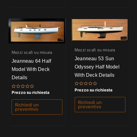
Mezzi scafi su misura
Mezzi scafi su misura
Jeanneau 53 Sun
Jeanneau 64 Half
Odyssey Half Model
Model With Deck
With Deck Details
Details
Valutato
Prezzo su richiesta
Valutato
Prezzo su richiesta
0
0
su
su
5
Richiedi un
5
Richiedi un
preventivo
preventivo