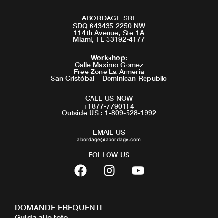
ABORDAGE SRL
SDQ 643435 2250 NW
114th Avenue, Ste 1A
Miami, FL 33192-4177
Workshop
:
Calle Maximo Gomez
Free Zone La Armeria
San Cristóbal – Dominican Republic
CALL US NOW
+1877-7790114
Outside US : 1-809-528-1992
EMAIL US
abordage@abordage.com
FOLLOW US
F
I
Y
a
n
o
c
s
u
e
t
t
DOMANDE FREQUENTI
b
a
u
Guida alle foto