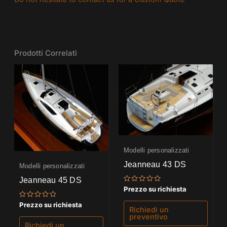
Prodotti Correlati
Modelli personalizzati
Jeanneau 43 DS
Modelli personalizzati
Jeanneau 45 DS
Valutato
Prezzo su richiesta
0
su
Valutato
Prezzo su richiesta
5
Richiedi un
0
preventivo
su
5
Richiedi un