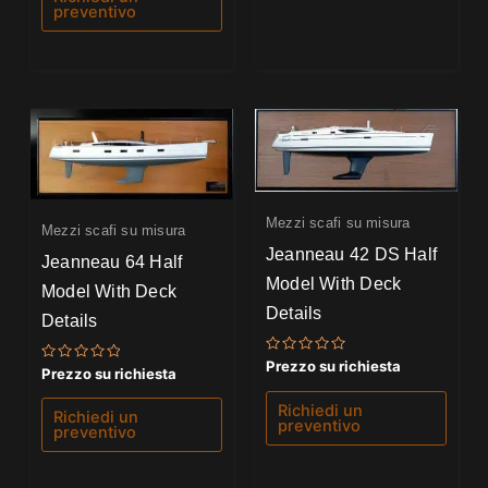
preventivo
Mezzi scafi su misura
Mezzi scafi su misura
Jeanneau 42 DS Half
Jeanneau 64 Half
Model With Deck
Model With Deck
Details
Details
Valutato
Prezzo su richiesta
Valutato
Prezzo su richiesta
0
0
su
su
5
Richiedi un
5
Richiedi un
preventivo
preventivo