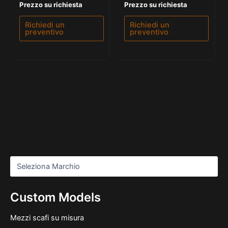
Valutato
Valutato
Prezzo su richiesta
Prezzo su richiesta
0
5.00
su
su 5
5
Richiedi un
Richiedi un
preventivo
preventivo
Custom Models
Mezzi scafi su misura