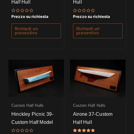
Half Hull
Hull
Valutato
Valutato
Prezzo su richiesta
Prezzo su richiesta
0
0
su
su
5
5
Richiedi un
Richiedi un
preventivo
preventivo
Custom Half Hulls
Custom Half Hulls
Hinckley Picnic 39-
Airone 37-Custom
Custom Half Model
Half Hull