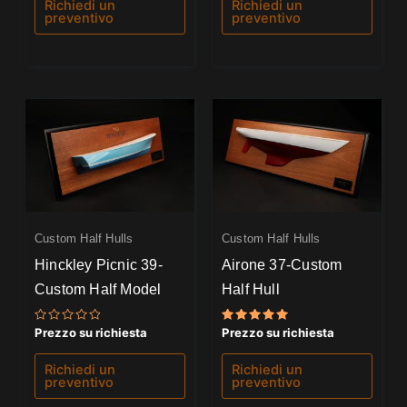
Richiedi un
Richiedi un
preventivo
preventivo
Custom Half Hulls
Custom Half Hulls
Hinckley Picnic 39-
Airone 37-Custom
Custom Half Model
Half Hull
Valutato
Valutato
Prezzo su richiesta
Prezzo su richiesta
0
5.00
su
su 5
5
Richiedi un
Richiedi un
preventivo
preventivo