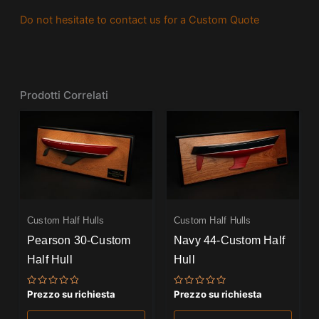
Do not hesitate to contact us for a Custom Quote
Prodotti Correlati
Custom Half Hulls
Custom Half Hulls
Pearson 30-Custom
Navy 44-Custom Half
Half Hull
Hull
Valutato
Valutato
Prezzo su richiesta
Prezzo su richiesta
0
0
su
su
5
5