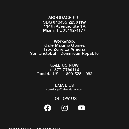
ABORDAGE SRL
SDQ 643435 2250 NW
114th Avenue, Ste 1A
Miami, FL 33192-4177
Workshop
:
Calle Maximo Gomez
Free Zone La Armeria
San Cristóbal – Dominican Republic
CALL US NOW
+1877-7790114
Outside US : 1-809-528-1992
EMAIL US
abordage@abordage.com
FOLLOW US
F
I
Y
a
n
o
c
s
u
e
t
t