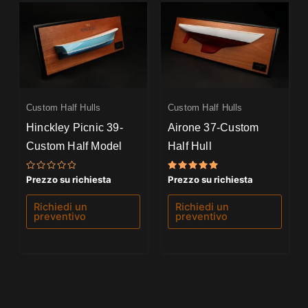
Custom Half Hulls
Custom Half Hulls
Hinckley Picnic 39-
Airone 37-Custom
Custom Half Model
Half Hull
Valutato
Valutato
Prezzo su richiesta
Prezzo su richiesta
0
5.00
su
su 5
5
Richiedi un
Richiedi un
preventivo
preventivo