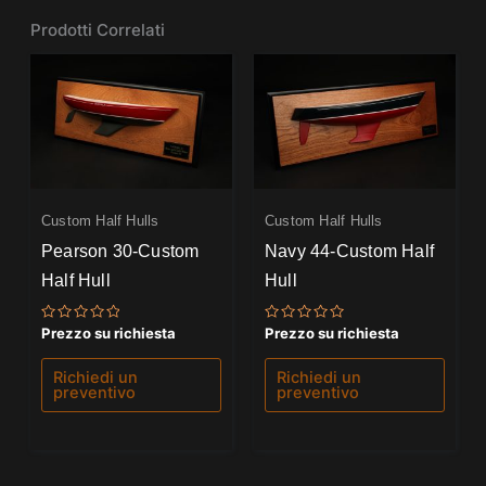
Prodotti Correlati
Custom Half Hulls
Custom Half Hulls
Pearson 30-Custom
Navy 44-Custom Half
Half Hull
Hull
Valutato
Valutato
Prezzo su richiesta
Prezzo su richiesta
0
0
su
su
5
5
Richiedi un
Richiedi un
preventivo
preventivo