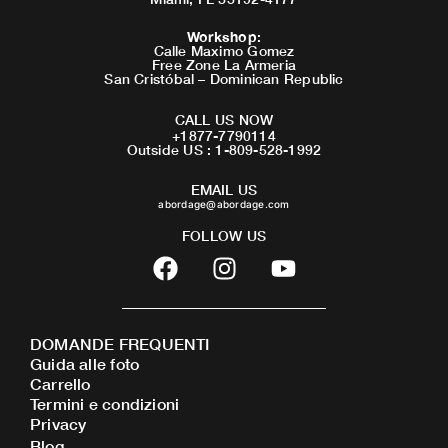
Workshop
:
Calle Maximo Gomez
Free Zone La Armeria
San Cristóbal – Dominican Republic
CALL US NOW
+1877-7790114
Outside US : 1-809-528-1992
EMAIL US
abordage@abordage.com
FOLLOW US
F
I
Y
a
n
o
c
s
u
e
t
t
DOMANDE FREQUENTI
b
a
u
Guida alle foto
o
g
b
Carrello
o
r
e
Termini e condizioni
Privacy
k
a
Blog