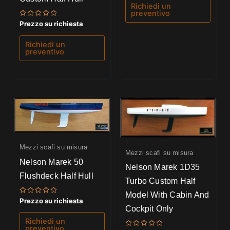
5
Richiedi un
preventivo
Valutato
Prezzo su richiesta
0
su
5
Richiedi un
preventivo
Mezzi scafi su misura
Mezzi scafi su misura
Nelson Marek 50
Nelson Marek 1D35
Flushdeck Half Hull
Turbo Custom Half
Model With Cabin And
Valutato
Prezzo su richiesta
0
Cockpit Only
su
5
Richiedi un
preventivo