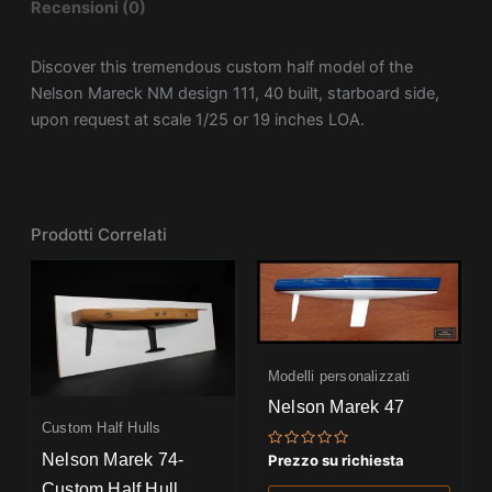
Recensioni (0)
Discover this tremendous custom half model of the
Nelson Mareck NM design 111, 40 built, starboard side,
upon request at scale 1/25 or 19 inches LOA.
Prodotti Correlati
Modelli personalizzati
Nelson Marek 47
Custom Half Hulls
Nelson Marek 74-
Valutato
Prezzo su richiesta
0
su
Custom Half Hull