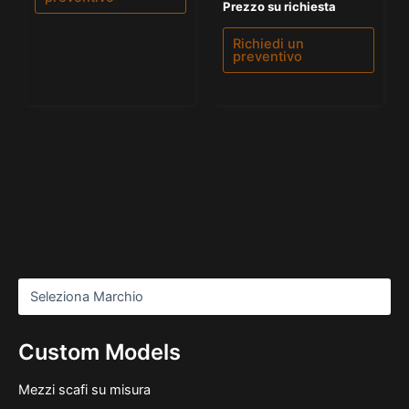
Valutato
Prezzo su richiesta
0
su
5
Richiedi un
preventivo
Custom Models
Mezzi scafi su misura