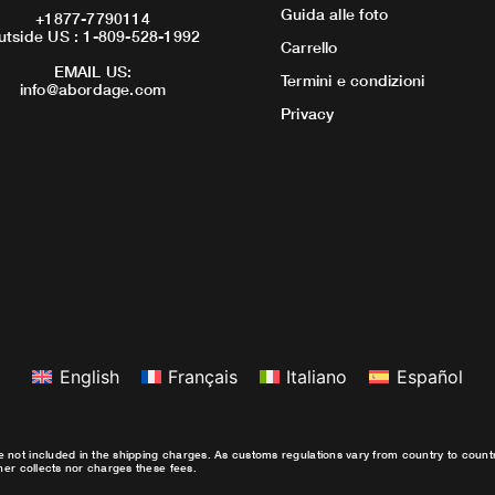
Guida alle foto
+1877-7790114
utside US : 1-809-528-1992
Carrello
EMAIL US:
Termini e condizioni
info@abordage.com
Privacy
English
Français
Italiano
Español
e not included in the shipping charges. As customs regulations vary from country to coun
ther collects nor charges these fees.