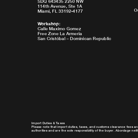
SDQ 643435 2250 NW
114th Avenue, Ste 1A
O
Miami, FL 33192-4177
Workshop
:
Calle Maximo Gomez
Free Zone La Armeria
San Cristóbal – Dominican Republic
Import Duties & Taxes
Please note that import duties, taxes, and customs clearance fees ar
authorities and are the sole responsibility of the buyer. Abordage nei