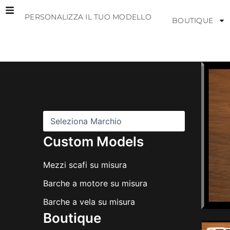
Vai
PERSONALIZZA IL TUO MODELLO
al
BOUTIQUE
contenuto
M
a
r
c
h
i
Custom Models
Mezzi scafi su misura
Barche a motore su misura
Barche a vela su misura
Boutique