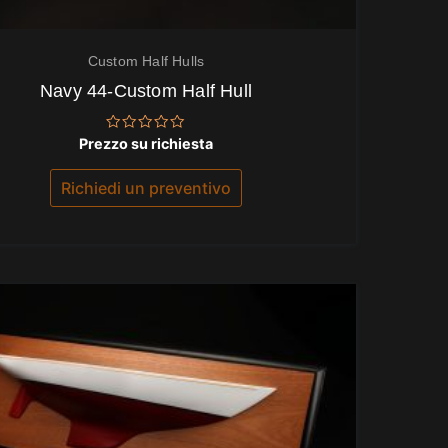
Custom Half Hulls
Navy 44-Custom Half Hull
Valutato
Prezzo su richiesta
0
su
5
Richiedi un preventivo