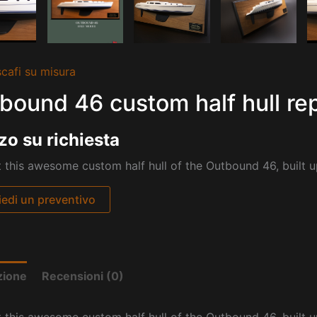
cafi su misura
bound 46 custom half hull rep
zo su richiesta
 this awesome custom half hull of the Outbound 46, built u
iedi un preventivo
zione
Recensioni (0)