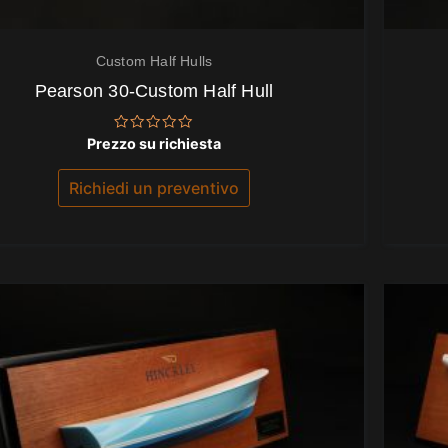
Custom Half Hulls
Pearson 30-Custom Half Hull
Valutato
Prezzo su richiesta
0
su
5
Richiedi un preventivo