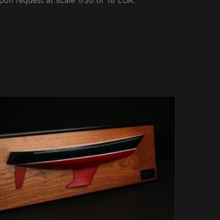
pon request at scale 1/30 or 18″LOA.