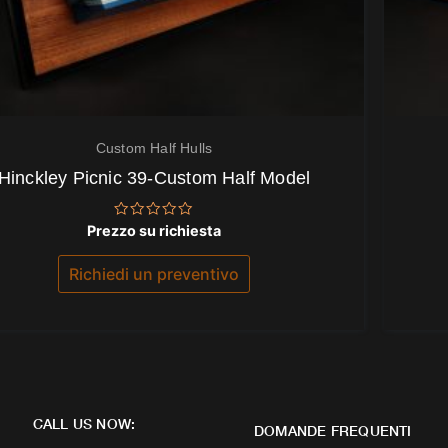
Custom Half Hulls
Hinckley Picnic 39-Custom Half Model
Valutato
Prezzo su richiesta
0
su
5
Richiedi un preventivo
CALL US NOW:
DOMANDE FREQUENTI