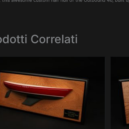
 this awesome custom half hull of the Outbound 46, built u
dotti Correlati