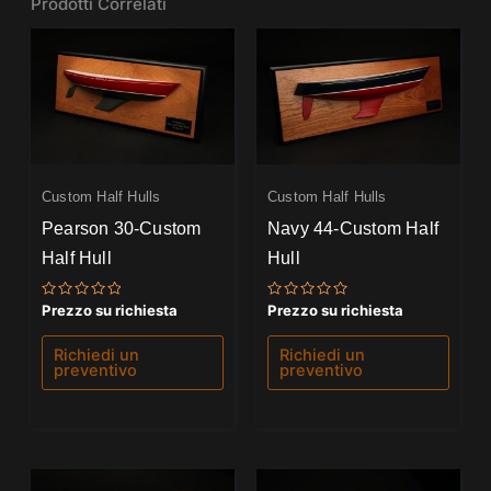
Prodotti Correlati
Custom Half Hulls
Custom Half Hulls
Pearson 30-Custom
Navy 44-Custom Half
Half Hull
Hull
Valutato
Valutato
Prezzo su richiesta
Prezzo su richiesta
0
0
su
su
5
5
Richiedi un
Richiedi un
preventivo
preventivo