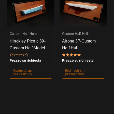
Custom Half Hulls
Custom Half Hulls
Hinckley Picnic 39-
Airone 37-Custom
Custom Half Model
Half Hull
Valutato
Valutato
Prezzo su richiesta
Prezzo su richiesta
0
5.00
su
su 5
5
Richiedi un
Richiedi un
preventivo
preventivo