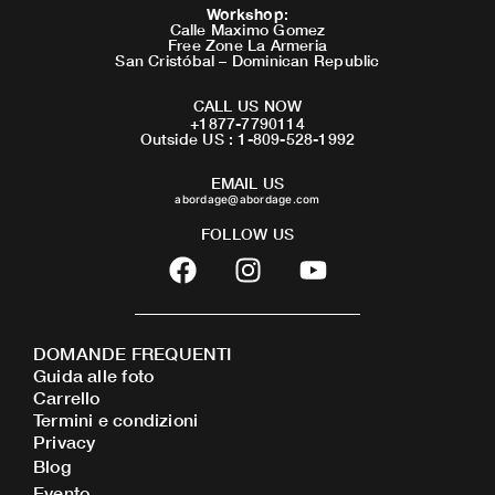
Workshop
:
Calle Maximo Gomez
Free Zone La Armeria
San Cristóbal – Dominican Republic
CALL US NOW
+1877-7790114
Outside US : 1-809-528-1992
EMAIL US
abordage@abordage.com
FOLLOW US
F
I
Y
a
n
o
c
s
u
e
t
t
DOMANDE FREQUENTI
b
a
u
Guida alle foto
o
g
b
Carrello
o
r
e
Termini e condizioni
Privacy
k
a
Blog
m
Evento