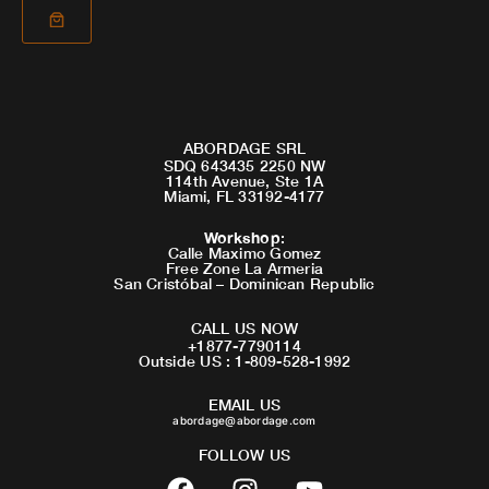
ABORDAGE SRL
SDQ 643435 2250 NW
114th Avenue, Ste 1A
Miami, FL 33192-4177
Workshop
:
Calle Maximo Gomez
Free Zone La Armeria
San Cristóbal – Dominican Republic
CALL US NOW
+1877-7790114
Outside US : 1-809-528-1992
EMAIL US
abordage@abordage.com
FOLLOW US
F
I
Y