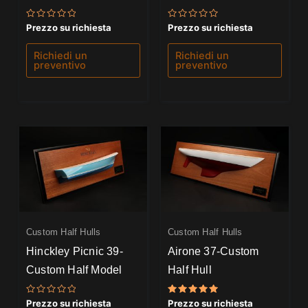
Valutato
Valutato
Prezzo su richiesta
Prezzo su richiesta
0
0
su
su
5
5
Richiedi un
Richiedi un
preventivo
preventivo
Custom Half Hulls
Custom Half Hulls
Hinckley Picnic 39-
Airone 37-Custom
Custom Half Model
Half Hull
Valutato
Valutato
Prezzo su richiesta
Prezzo su richiesta