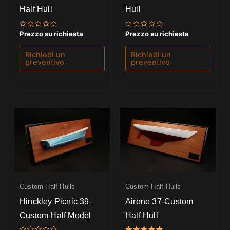
Half Hull
Hull
Valutato
Valutato
Prezzo su richiesta
Prezzo su richiesta
0
0
su
su
5
5
Richiedi un
Richiedi un
preventivo
preventivo
Custom Half Hulls
Custom Half Hulls
Hinckley Picnic 39-
Airone 37-Custom
Custom Half Model
Half Hull