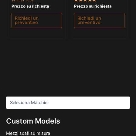
Valutato
Valutato
Prezzo su richiesta
Prezzo su richiesta
0
5.00
su
su 5
5
Richiedi un
Richiedi un
preventivo
preventivo
Custom Models
Mezzi scafi su misura