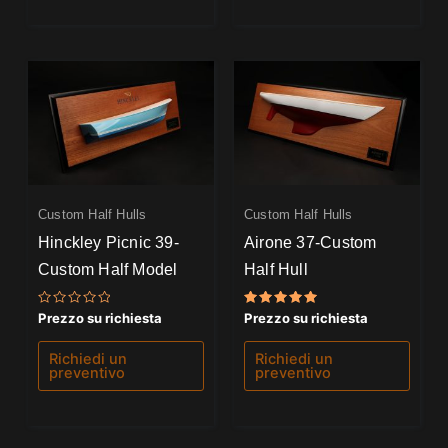
Custom Half Hulls
Custom Half Hulls
Hinckley Picnic 39-
Airone 37-Custom
Custom Half Model
Half Hull
Valutato
Valutato
Prezzo su richiesta
Prezzo su richiesta
0
5.00
su
su 5
5
Richiedi un
Richiedi un
preventivo
preventivo