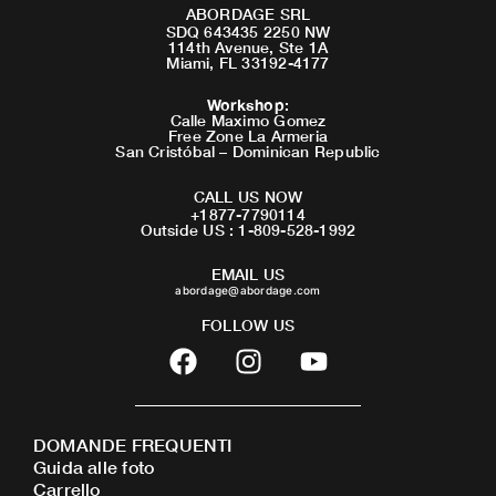
ABORDAGE SRL
SDQ 643435 2250 NW
114th Avenue, Ste 1A
Miami, FL 33192-4177
Workshop
:
Calle Maximo Gomez
Free Zone La Armeria
San Cristóbal – Dominican Republic
CALL US NOW
+1877-7790114
Outside US : 1-809-528-1992
EMAIL US
abordage@abordage.com
FOLLOW US
F
I
Y
a
n
o
c
s
u
e
t
t
DOMANDE FREQUENTI
b
a
u
Guida alle foto
o
g
b
Carrello