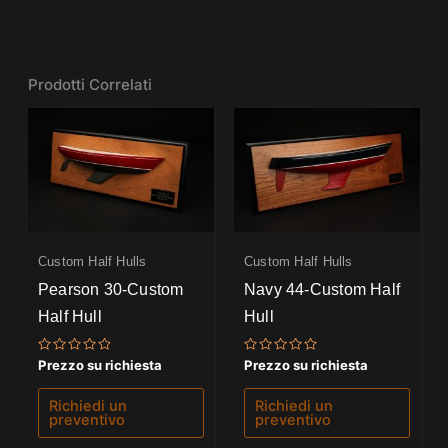
Prodotti Correlati
Custom Half Hulls
Custom Half Hulls
Pearson 30-Custom
Navy 44-Custom Half
Half Hull
Hull
Valutato
Valutato
Prezzo su richiesta
Prezzo su richiesta
0
0
su
su
5
5
Richiedi un
Richiedi un
preventivo
preventivo