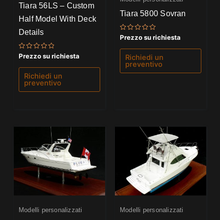
Tiara 56LS – Custom
Tiara 5800 Sovran
Half Model With Deck
Details
Valutato
Prezzo su richiesta
0
su
5
Valutato
Prezzo su richiesta
Richiedi un
0
preventivo
su
5
Richiedi un
preventivo
Modelli personalizzati
Modelli personalizzati