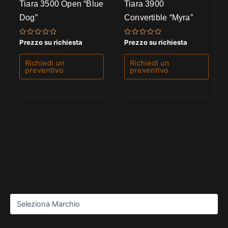
Tiara 3500 Open “Blue
Tiara 3900
Dog”
Convertible “Myra”
Valutato
Valutato
Prezzo su richiesta
Prezzo su richiesta
0
0
su
su
5
5
Richiedi un
Richiedi un
preventivo
preventivo