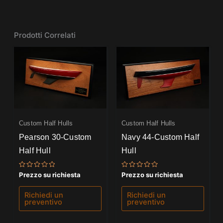
Prodotti Correlati
Custom Half Hulls
Custom Half Hulls
Pearson 30-Custom
Navy 44-Custom Half
Half Hull
Hull
Valutato
Valutato
Prezzo su richiesta
Prezzo su richiesta
0
0
su
su
5
5
Richiedi un
Richiedi un
preventivo
preventivo