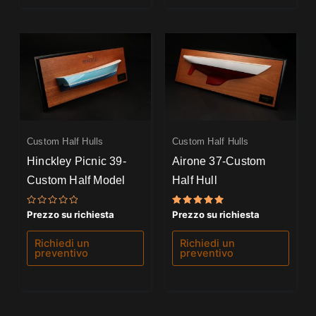
Custom Half Hulls
Custom Half Hulls
Hinckley Picnic 39-
Airone 37-Custom
Custom Half Model
Half Hull
Valutato
Valutato
Prezzo su richiesta
Prezzo su richiesta
0
5.00
su
su 5
5
Richiedi un
Richiedi un
preventivo
preventivo