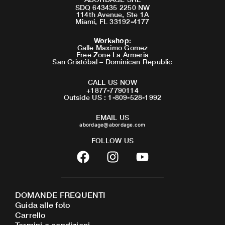
SDQ 643435 2250 NW
114th Avenue, Ste 1A
Miami, FL 33192-4177
Workshop
:
Calle Maximo Gomez
Free Zone La Armeria
San Cristóbal – Dominican Republic
CALL US NOW
+1877-7790114
Outside US : 1-809-528-1992
EMAIL US
abordage@abordage.com
FOLLOW US
F
I
Y
a
n
o
c
s
u
e
t
t
DOMANDE FREQUENTI
b
a
u
Guida alle foto
o
g
b
Carrello
Termini e condizioni