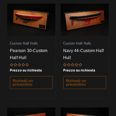
Custom Half Hulls
Custom Half Hulls
Pearson 30-Custom
Navy 44-Custom Half
Half Hull
Hull
Valutato
Valutato
Prezzo su richiesta
Prezzo su richiesta
0
0
su
su
5
5
Richiedi un
Richiedi un
preventivo
preventivo