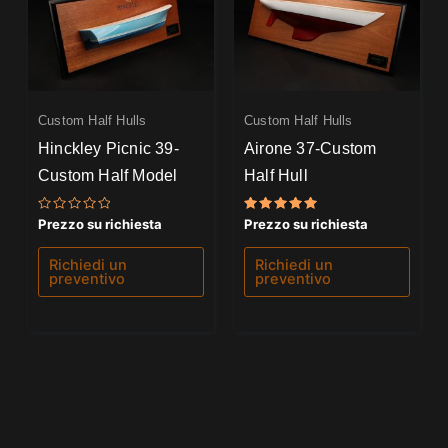
Custom Half Hulls
Custom Half Hulls
Hinckley Picnic 39-
Airone 37-Custom
Custom Half Model
Half Hull
Valutato
Valutato
Prezzo su richiesta
Prezzo su richiesta
0
5.00
su
su 5
5
Richiedi un
Richiedi un
preventivo
preventivo