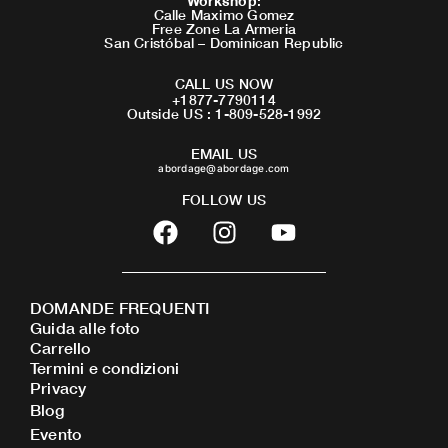
Workshop
:
Calle Maximo Gomez
Free Zone La Armeria
San Cristóbal – Dominican Republic
CALL US NOW
+1877-7790114
Outside US : 1-809-528-1992
EMAIL US
abordage@abordage.com
FOLLOW US
F
I
Y
a
n
o
c
s
u
e
t
t
DOMANDE FREQUENTI
b
a
u
Guida alle foto
o
g
b
Carrello
o
r
e
Termini e condizioni
Privacy
k
a
Blog
m
Evento