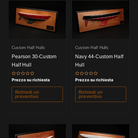
Custom Half Hulls
Custom Half Hulls
Pearson 30-Custom
Navy 44-Custom Half
Half Hull
Hull
Valutato
Valutato
Prezzo su richiesta
Prezzo su richiesta
0
0
su
su
5
5
Richiedi un
Richiedi un
preventivo
preventivo