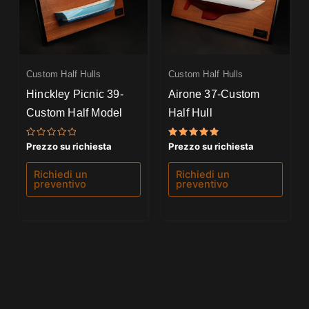
Custom Half Hulls
Custom Half Hulls
Hinckley Picnic 39-
Airone 37-Custom
Custom Half Model
Half Hull
Valutato
Valutato
Prezzo su richiesta
Prezzo su richiesta
0
5.00
su
su 5
5
Richiedi un
Richiedi un
preventivo
preventivo