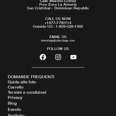
Calle Maximo Gomez
Free Zone La Armeria
San Cristóbal – Dominican Republic
CALL US NOW
+1877-7790114
Outside US : 1-809-528-1992
EMAIL US
abordage@abordage.com
FOLLOW US
F
I
Y
a
n
o
c
s
u
e
t
t
DOMANDE FREQUENTI
b
a
u
Guida alle foto
o
g
b
Carrello
o
r
e
Termini e condizioni
Privacy
k
a
Blog
m
Evento
Portfolio